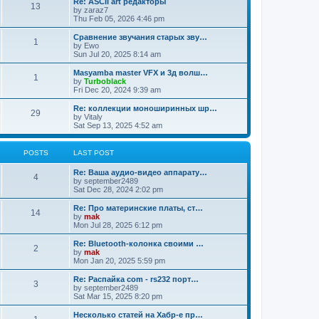
Re: ASCII art редакторы
13
by
zaraz7
Thu Feb 05, 2026 4:46 pm
Сравнение звучания старых зву…
1
by
Ewo
Sun Jul 20, 2025 8:14 am
Masyamba master VFX и 3д волш…
1
by
Turboblack
Fri Dec 20, 2024 9:39 am
Re: коллекции моноширинных шр…
29
by
Vitaly
Sat Sep 13, 2025 4:52 am
POSTS
LAST POST
Re: Ваша аудио-видео аппарату…
4
by
september2489
Sat Dec 28, 2024 2:02 pm
Re: Про материнские платы, ст…
14
by
mak
Mon Jul 28, 2025 6:12 pm
Re: Bluetooth-колонка своими …
2
by
mak
Mon Jan 20, 2025 5:59 pm
Re: Распайка com - rs232 порт…
3
by
september2489
Sat Mar 15, 2025 8:20 pm
Несколько статей на Хабр-е пр…