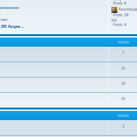
Posts:
9
аммирование
TermVibrat
Posts:
29
стинг
S0l
Posts:
4
9.99! Акции…
TOPICS
7
10
18
20
TOPICS
1