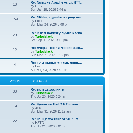
Re: Nginx vs Apache vs LigHTT…
13
by
OuS
Sun Jan 18, 2026 2:44 am
Re: NPblog - удобное средство…
154
by
Ftod
Sun May 24, 2026 6:09 pm
Re: В чем новичку лучше клепа…
29
by
Turboblack
Sat Sep 06, 2025 3:15 pm
Re: Вчера я понял что обязате…
12
by
Turboblack
Sun Mar 09, 2025 7:32 pm
Re: куча старых утилит, дров,…
4
by
Ewo
Sun Aug 03, 2025 6:01 pm
POSTS
LAST POST
Re: тильда хостинги
33
by
Turboblack
Thu Jul 23, 2026 6:24 am
Re: Нужен ли Веб 2.0 Хостинг …
19
by
alsk
Sun May 31, 2026 11:19 am
Re: HSTQ: хостинг от $0.99, V…
22
by
HSTQ
Tue Jul 21, 2026 2:01 pm