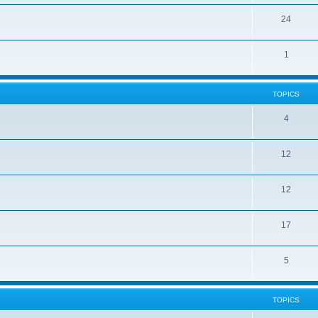
24
1
TOPICS
4
12
12
17
5
TOPICS