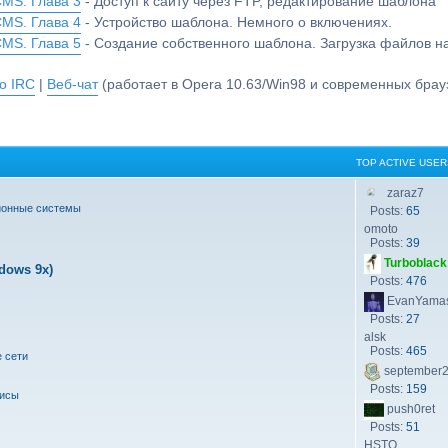
CMS. Глава 3
- Доступ к сайту через FTP, редактирование шаблона
CMS. Глава 4
- Устройство шаблона. Немного о включениях.
CMS. Глава 5
- Создание собственного шаблона. Загрузка файлов 
о IRC
|
Веб-чат
(работает в Opera 10.63/Win98 и современных брауз
TOP ACTIVE USER
zaraz7
ионные системы
Posts:
65
omoto
Posts:
39
Turboblack
dows 9x)
Posts:
476
EvanYamas
Posts:
27
alsk
Posts:
465
 сети
september
Posts:
159
висы
push0ret
Posts:
51
HSTQ