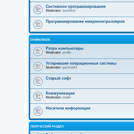
Системное программирование
Moderator:
push0ret
Программирование микроконтроллеров
DOWNGRADE
Ретро компьютеры
Moderator:
dsalin
Устаревшие операционные системы
Moderator:
gamma63
Старый софт
Коммуникации
Moderator:
dsalin
Носители информации
ТВОРЧЕСКИЙ РАЗДЕЛ