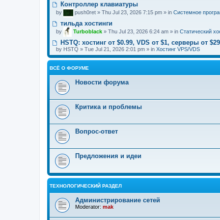
Контроллер клавиатуры
by
push0ret
» Thu Jul 23, 2026 7:15 pm » in
Системное прогр
тильда хостинги
by
Turboblack
» Thu Jul 23, 2026 6:24 am » in
Статический хо
HSTQ: хостинг от $0.99, VDS от $1, cерверы от $2
by
HSTQ
» Tue Jul 21, 2026 2:01 pm » in
Хостинг VPS/VDS
ВСЁ О ФОРУМЕ
Новости форума
Критика и проблемы
Вопрос-ответ
Предложения и идеи
ТЕХНОЛОГИЧЕСКИЙ РАЗДЕЛ
Администрирование сетей
Moderator:
mak