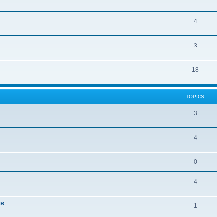
4
3
18
TOPICS
3
4
0
4
тв
1