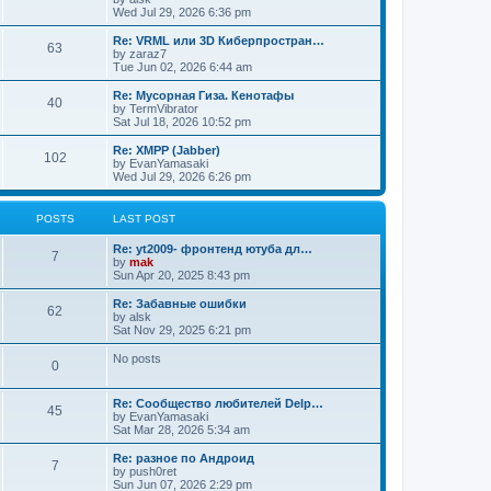
Wed Jul 29, 2026 6:36 pm
Re: VRML или 3D Киберпростран…
63
by
zaraz7
Tue Jun 02, 2026 6:44 am
Re: Мусорная Гиза. Кенотафы
40
by
TermVibrator
Sat Jul 18, 2026 10:52 pm
Re: XMPP (Jabber)
102
by
EvanYamasaki
Wed Jul 29, 2026 6:26 pm
POSTS
LAST POST
Re: yt2009- фронтенд ютуба дл…
7
by
mak
Sun Apr 20, 2025 8:43 pm
Re: Забавные ошибки
62
by
alsk
Sat Nov 29, 2025 6:21 pm
No posts
0
Re: Сообщество любителей Delp…
45
by
EvanYamasaki
Sat Mar 28, 2026 5:34 am
Re: разное по Андроид
7
by
push0ret
Sun Jun 07, 2026 2:29 pm