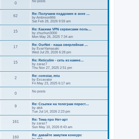
No posts
0
Re: Получаем поддомен в зоне …
62
by
Ambreon866
Sat Feb 28, 2026 9:59 am
Re: Какими VPN сервисами поль…
15
by
zhuzhun3000
Mon May 26, 2025 7:34 am
Re: OurNet - наша оверлейная …
17
by
EvanYamasaki
Wed Jul 29, 2026 6:28 pm
Re: Reticulim - сеть из камне…
15
by
zaraz7
Thu Nov 27, 2025 2:51 pm
Re: comstar, mtu
2
by
Excavator
Fri May 23, 2025 6:17 am
No posts
0
Re: Ссылки на телеграм перест…
9
by
alsk
Tue Jul 14, 2026 2:23 pm
Re: Тема про Нет-арт
161
by
zaraz7
Sun May 10, 2026 8:43 am
Re: давайте замутим конкурс
160
by
alsk