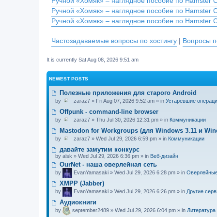
Ручной «Хомяк» – наглядное пособие по Hamster 
Ручной «Хомяк» – наглядное пособие по Hamster 
Ручной «Хомяк» – наглядное пособие по Hamster 
Частозадаваемые вопросы по хостингу
|
Вопросы п
It is currently Sat Aug 08, 2026 9:51 am
NEWEST POSTS
Полезные приложения для старого Android
by
zaraz7
» Fri Aug 07, 2026 9:52 am » in
Устаревшие операц
Offpunk - command-line browser
by
zaraz7
» Thu Jul 30, 2026 12:31 pm » in
Коммуникации
Mastodon for Workgroups (для Windows 3.11 и Win
by
zaraz7
» Wed Jul 29, 2026 6:59 pm » in
Коммуникации
давайте замутим конкурс
by
alsk
» Wed Jul 29, 2026 6:36 pm » in
Веб-дизайн
OurNet - наша оверлейная сеть
by
EvanYamasaki
» Wed Jul 29, 2026 6:28 pm » in
Оверлейные
XMPP (Jabber)
by
EvanYamasaki
» Wed Jul 29, 2026 6:26 pm » in
Другие сер
Аудиокниги
by
september2489
» Wed Jul 29, 2026 6:04 pm » in
Литература