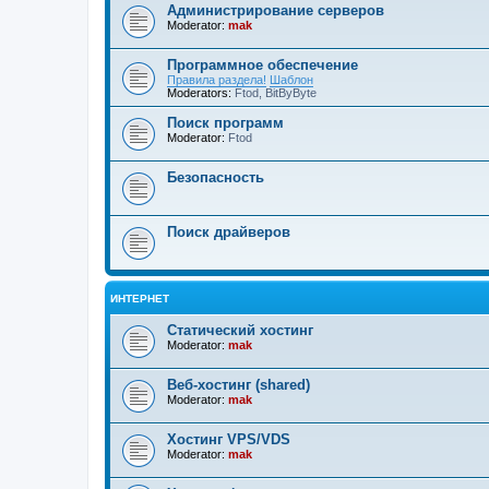
Администрирование серверов
Moderator:
mak
Программное обеспечение
Правила раздела!
Шаблон
Moderators:
Ftod
,
BitByByte
Поиск программ
Moderator:
Ftod
Безопасность
Поиск драйверов
ИНТЕРНЕТ
Статический хостинг
Moderator:
mak
Веб-хостинг (shared)
Moderator:
mak
Хостинг VPS/VDS
Moderator:
mak