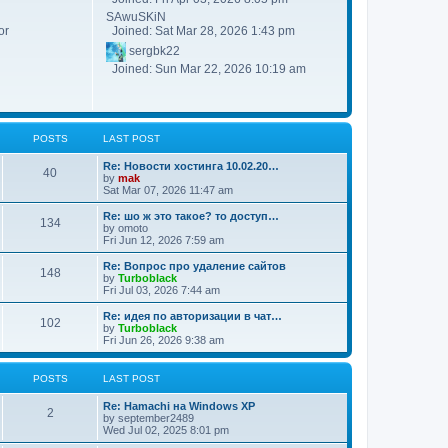
SAwuSKiN
Joined: Sat Mar 28, 2026 1:43 pm
or
sergbk22
Joined: Sun Mar 22, 2026 10:19 am
POSTS
LAST POST
Re: Новости хостинга 10.02.20…
40
by
mak
Sat Mar 07, 2026 11:47 am
Re: шо ж это такое? то доступ…
134
by
omoto
Fri Jun 12, 2026 7:59 am
Re: Вопрос про удаление сайтов
148
by
Turboblack
Fri Jul 03, 2026 7:44 am
Re: идея по авторизации в чат…
102
by
Turboblack
Fri Jun 26, 2026 9:38 am
POSTS
LAST POST
Re: Hamachi на Windows XP
2
by
september2489
Wed Jul 02, 2025 8:01 pm