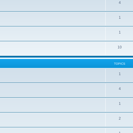
4
1
1
10
TOPICS
1
4
1
2