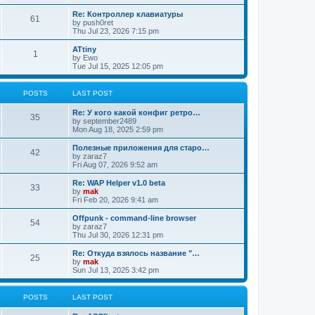
Re: Контроллер клавиатуры
61
by
push0ret
Thu Jul 23, 2026 7:15 pm
ATtiny
1
by
Ewo
Tue Jul 15, 2025 12:05 pm
POSTS
LAST POST
Re: У кого какой конфиг ретро…
35
by
september2489
Mon Aug 18, 2025 2:59 pm
Полезные приложения для старо…
42
by
zaraz7
Fri Aug 07, 2026 9:52 am
Re: WAP Helper v1.0 beta
33
by
mak
Fri Feb 20, 2026 9:41 am
Offpunk - command-line browser
54
by
zaraz7
Thu Jul 30, 2026 12:31 pm
Re: Откуда взялось название "…
25
by
mak
Sun Jul 13, 2025 3:42 pm
POSTS
LAST POST