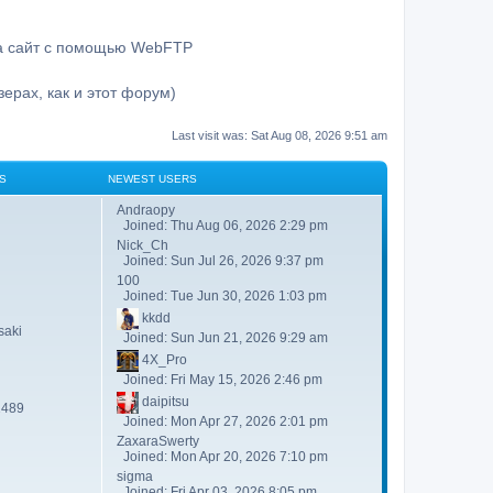
на сайт с помощью WebFTP
ерах, как и этот форум)
Last visit was: Sat Aug 08, 2026 9:51 am
S
NEWEST USERS
Andraopy
Joined: Thu Aug 06, 2026 2:29 pm
Nick_Ch
Joined: Sun Jul 26, 2026 9:37 pm
100
Joined: Tue Jun 30, 2026 1:03 pm
kkdd
aki
Joined: Sun Jun 21, 2026 9:29 am
4X_Pro
Joined: Fri May 15, 2026 2:46 pm
daipitsu
2489
Joined: Mon Apr 27, 2026 2:01 pm
ZaxaraSwerty
Joined: Mon Apr 20, 2026 7:10 pm
sigma
Joined: Fri Apr 03, 2026 8:05 pm