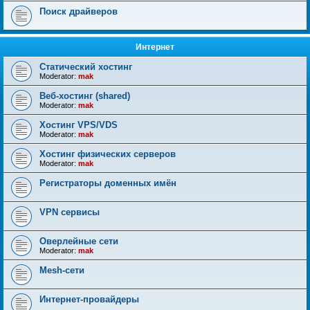
Поиск драйверов
Интернет
Статический хостинг
Moderator:
mak
Веб-хостинг (shared)
Moderator:
mak
Хостинг VPS/VDS
Moderator:
mak
Хостинг физических серверов
Moderator:
mak
Регистраторы доменных имён
VPN сервисы
Оверлейные сети
Moderator:
mak
Mesh-сети
Интернет-провайдеры