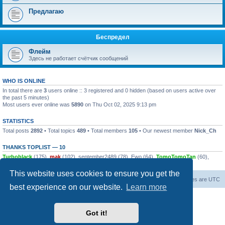
Предлагаю
Беспредел
Флейм
Здесь не работает счётчик сообщений
WHO IS ONLINE
In total there are
3
users online :: 3 registered and 0 hidden (based on users active over
the past 5 minutes)
Most users ever online was
5890
on Thu Oct 02, 2025 9:13 pm
STATISTICS
Total posts
2892
• Total topics
489
• Total members
105
• Our newest member
Nick_Ch
THANKS TOPLIST — 10
Turboblack
(175),
mak
(102),
september2489
(78),
Ewo
(64),
TomoTomoTan
(60),
dsalin
(58),
push0ret
(44),
alsk
(42),
Excavator
(34),
zaraz7
(28)
This website uses cookies to ensure you get the
Board index
Contact us
All times are
UTC
best experience on our website.
Learn more
Powered by
phpBB
® Forum Software © phpBB Limited
© 2026
Форум Народ
· All rights reserved
Got it!