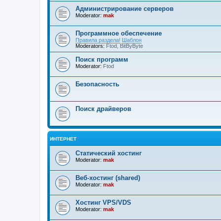
Администрирование серверов
Moderator:
mak
Программное обеспечение
Правила раздела!
Шаблон
Moderators:
Ftod
,
BitByByte
Поиск программ
Moderator:
Ftod
Безопасность
Поиск драйверов
ИНТЕРНЕТ
Статический хостинг
Moderator:
mak
Веб-хостинг (shared)
Moderator:
mak
Хостинг VPS/VDS
Moderator:
mak