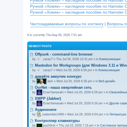
Ручной «Хомяк» – наглядное пособие по Hamster 
Ручной «Хомяк» – наглядное пособие по Hamster 
Ручной «Хомяк» – наглядное пособие по Hamster 
Частозадаваемые вопросы по хостингу
|
Вопросы п
It is currently Thu Aug 06, 2026 7:51 am
NEWEST POSTS
Offpunk - command-line browser
by
zaraz7
» Thu Jul 30, 2026 12:31 pm » in
Коммуникации
Mastodon for Workgroups (для Windows 3.11 и Win
by
zaraz7
» Wed Jul 29, 2026 6:59 pm » in
Коммуникации
давайте замутим конкурс
by
alsk
» Wed Jul 29, 2026 6:36 pm » in
Веб-дизайн
OurNet - наша оверлейная сеть
by
EvanYamasaki
» Wed Jul 29, 2026 6:28 pm » in
Оверлейные
XMPP (Jabber)
by
EvanYamasaki
» Wed Jul 29, 2026 6:26 pm » in
Другие сер
Аудиокниги
by
september2489
» Wed Jul 29, 2026 6:04 pm » in
Литература
Контроллер клавиатуры
by
push0ret
» Thu Jul 23, 2026 7:15 pm » in
Системное прогр