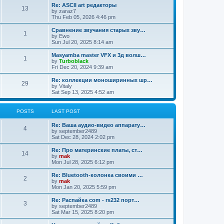
Re: ASCII art редакторы
13
by
zaraz7
Thu Feb 05, 2026 4:46 pm
Сравнение звучания старых зву…
1
by
Ewo
Sun Jul 20, 2025 8:14 am
Masyamba master VFX и 3д волш…
1
by
Turboblack
Fri Dec 20, 2024 9:39 am
Re: коллекции моноширинных шр…
29
by
Vitaly
Sat Sep 13, 2025 4:52 am
POSTS
LAST POST
Re: Ваша аудио-видео аппарату…
4
by
september2489
Sat Dec 28, 2024 2:02 pm
Re: Про материнские платы, ст…
14
by
mak
Mon Jul 28, 2025 6:12 pm
Re: Bluetooth-колонка своими …
2
by
mak
Mon Jan 20, 2025 5:59 pm
Re: Распайка com - rs232 порт…
3
by
september2489
Sat Mar 15, 2025 8:20 pm