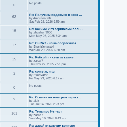
No posts
0
Re: Получаем поддомен в зоне …
62
by
Ambreon866
Sat Feb 28, 2026 9:59 am
Re: Какими VPN сервисами поль…
15
by
zhuzhun3000
Mon May 26, 2025 7:34 am
Re: OurNet - наша оверлейная …
17
by
EvanYamasaki
Wed Jul 29, 2026 6:28 pm
Re: Reticulim - сеть из камне…
15
by
zaraz7
Thu Nov 27, 2025 2:51 pm
Re: comstar, mtu
2
by
Excavator
Fri May 23, 2025 6:17 am
No posts
0
Re: Ссылки на телеграм перест…
9
by
alsk
Tue Jul 14, 2026 2:23 pm
Re: Тема про Нет-арт
161
by
zaraz7
Sun May 10, 2026 8:43 am
Re: давайте замутим конкурс