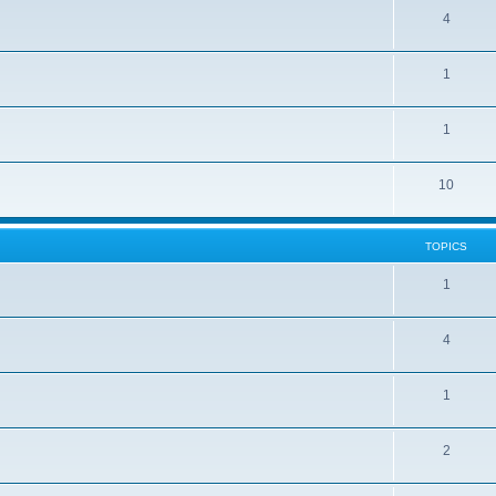
4
1
1
10
TOPICS
1
4
1
2