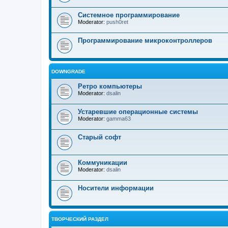
Системное программирование
Moderator:
push0ret
Программирование микроконтроллеров
DOWNGRADE
Ретро компьютеры
Moderator:
dsalin
Устаревшие операционные системы
Moderator:
gamma63
Старый софт
Коммуникации
Moderator:
dsalin
Носители информации
ТВОРЧЕСКИЙ РАЗДЕЛ