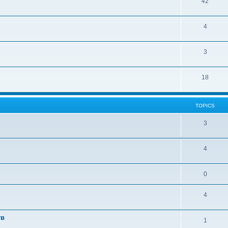
42
4
3
18
TOPICS
3
4
0
4
тв
1