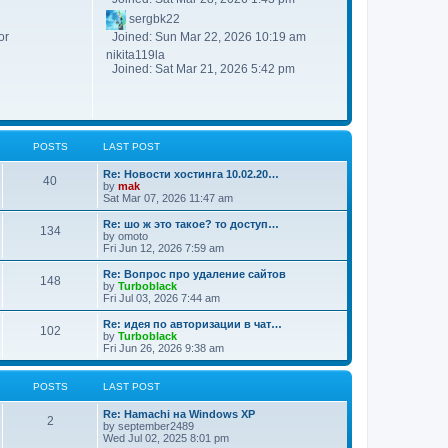
sergbk22
Joined: Sun Mar 22, 2026 10:19 am
or
nikita119la
Joined: Sat Mar 21, 2026 5:42 pm
POSTS
LAST POST
Re: Новости хостинга 10.02.20…
40
by
mak
Sat Mar 07, 2026 11:47 am
Re: шо ж это такое? то доступ…
134
by
omoto
Fri Jun 12, 2026 7:59 am
Re: Вопрос про удаление сайтов
148
by
Turboblack
Fri Jul 03, 2026 7:44 am
Re: идея по авторизации в чат…
102
by
Turboblack
Fri Jun 26, 2026 9:38 am
POSTS
LAST POST
Re: Hamachi на Windows XP
2
by
september2489
Wed Jul 02, 2025 8:01 pm