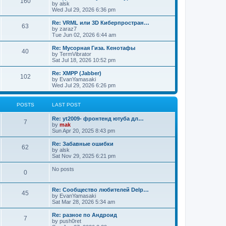
160
by
alsk
Wed Jul 29, 2026 6:36 pm
Re: VRML или 3D Киберпростран…
63
by
zaraz7
Tue Jun 02, 2026 6:44 am
Re: Мусорная Гиза. Кенотафы
40
by
TermVibrator
Sat Jul 18, 2026 10:52 pm
Re: XMPP (Jabber)
102
by
EvanYamasaki
Wed Jul 29, 2026 6:26 pm
POSTS
LAST POST
Re: yt2009- фронтенд ютуба дл…
7
by
mak
Sun Apr 20, 2025 8:43 pm
Re: Забавные ошибки
62
by
alsk
Sat Nov 29, 2025 6:21 pm
No posts
0
Re: Сообщество любителей Delp…
45
by
EvanYamasaki
Sat Mar 28, 2026 5:34 am
Re: разное по Андроид
7
by
push0ret