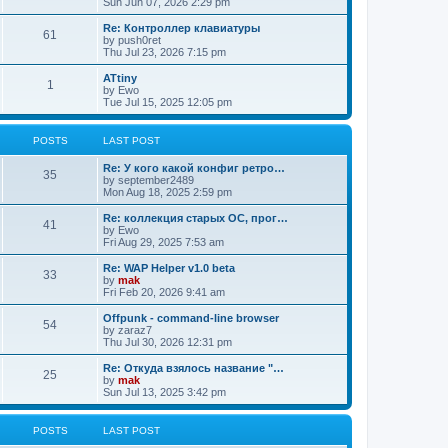
Sun Jun 07, 2026 2:29 pm
Re: Контроллер клавиатуры
61
by
push0ret
Thu Jul 23, 2026 7:15 pm
ATtiny
1
by
Ewo
Tue Jul 15, 2025 12:05 pm
POSTS
LAST POST
Re: У кого какой конфиг ретро…
35
by
september2489
Mon Aug 18, 2025 2:59 pm
Re: коллекция старых ОС, прог…
41
by
Ewo
Fri Aug 29, 2025 7:53 am
Re: WAP Helper v1.0 beta
33
by
mak
Fri Feb 20, 2026 9:41 am
Offpunk - command-line browser
54
by
zaraz7
Thu Jul 30, 2026 12:31 pm
Re: Откуда взялось название "…
25
by
mak
Sun Jul 13, 2025 3:42 pm
POSTS
LAST POST