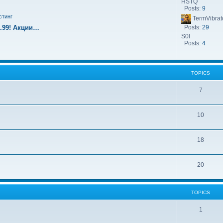
HSTQ
Posts:
9
стинг
TermVibrat
9.99! Акции…
Posts:
29
S0l
Posts:
4
TOPICS
7
10
18
20
TOPICS
1