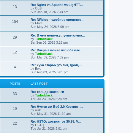
Re: Nginx vs Apache vs LigHTT…
13
by
OuS
Sun Jan 18, 2026 2:44 am
Re: NPblog - удобное средство…
154
by
Ftod
Sun May 24, 2026 6:09 pm
Re: В чем новичку лучше клепа…
29
by
Turboblack
Sat Sep 06, 2025 3:15 pm
Re: Вчера я понял что обязате…
12
by
Turboblack
Sun Mar 09, 2025 7:32 pm
Re: куча старых утилит, дров,…
4
by
Ewo
Sun Aug 03, 2025 6:01 pm
POSTS
LAST POST
Re: тильда хостинги
33
by
Turboblack
Thu Jul 23, 2026 6:24 am
Re: Нужен ли Веб 2.0 Хостинг …
19
by
alsk
Sun May 31, 2026 11:19 am
Re: HSTQ: хостинг от $0.99, V…
22
by
HSTQ
Tue Jul 21, 2026 2:01 pm