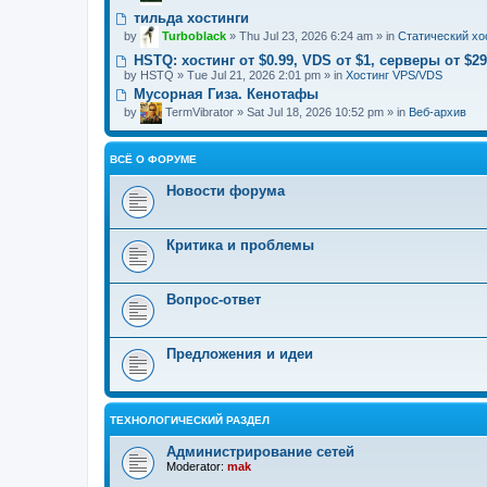
тильда хостинги
by
Turboblack
» Thu Jul 23, 2026 6:24 am » in
Статический хо
HSTQ: хостинг от $0.99, VDS от $1, cерверы от $2
by
HSTQ
» Tue Jul 21, 2026 2:01 pm » in
Хостинг VPS/VDS
Мусорная Гиза. Кенотафы
by
TermVibrator
» Sat Jul 18, 2026 10:52 pm » in
Веб-архив
ВСЁ О ФОРУМЕ
Новости форума
Критика и проблемы
Вопрос-ответ
Предложения и идеи
ТЕХНОЛОГИЧЕСКИЙ РАЗДЕЛ
Администрирование сетей
Moderator:
mak