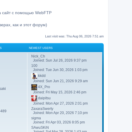
на сайт с помощью WebFTP
ерах, как и этот форум)
Last visit was: Thu Aug 06, 2026 7:51 am
S
NEWEST USERS
Nick_Ch
Joined: Sun Jul 26, 2026 9:37 pm
100
Joined: Tue Jun 30, 2026 1:03 pm
kkdd
Joined: Sun Jun 21, 2026 9:29 am
4X_Pro
aki
Joined: Fri May 15, 2026 2:46 pm
daipitsu
Joined: Mon Apr 27, 2026 2:01 pm
ZaxaraSwerty
2489
Joined: Mon Apr 20, 2026 7:10 pm
sigma
Joined: Fri Apr 03, 2026 8:05 pm
SAwuSKiN
Joined: Sat Mar 28, 2026 1:43 pm