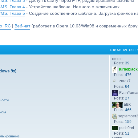
CMS. Глава 3
- Доступ к сайту через FTP, редактирование шаблона
CMS. Глава 4
- Устройство шаблона. Немного о включениях.
CMS. Глава 5
- Создание собственного шаблона. Загрузка файлов 
о IRC
|
Веб-чат
(работает в Opera 10.63/Win98 и современных брауз
TOP ACTIVE USER
omoto
Posts:
39
Turboblack
dows 9x)
Posts:
476
zaraz7
Posts:
64
EvanYamas
Posts:
27
 сети
alsk
Posts:
465
висы
september
Posts:
159
push0ret
Posts:
51
аммирование