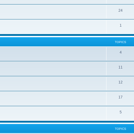
24
1
TOPICS
4
11
12
17
5
TOPICS