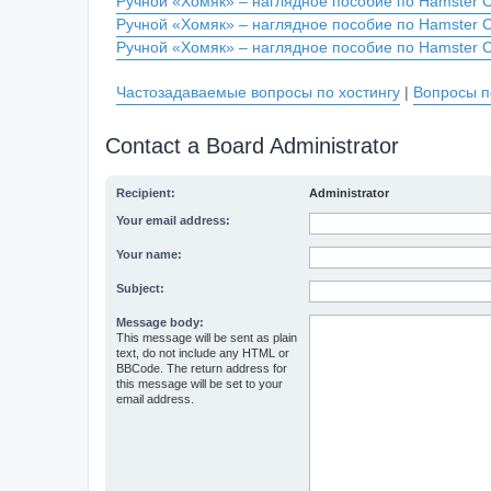
Ручной «Хомяк» – наглядное пособие по Hamster 
Ручной «Хомяк» – наглядное пособие по Hamster 
Ручной «Хомяк» – наглядное пособие по Hamster 
Частозадаваемые вопросы по хостингу
|
Вопросы п
Contact a Board Administrator
Recipient:
Administrator
Your email address:
Your name:
Subject:
Message body:
This message will be sent as plain
text, do not include any HTML or
BBCode. The return address for
this message will be set to your
email address.