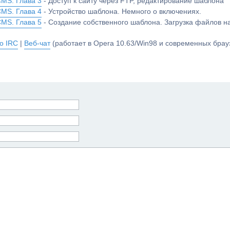
CMS. Глава 3
- Доступ к сайту через FTP, редактирование шаблона
CMS. Глава 4
- Устройство шаблона. Немного о включениях.
CMS. Глава 5
- Создание собственного шаблона. Загрузка файлов 
о IRC
|
Веб-чат
(работает в Opera 10.63/Win98 и современных брауз