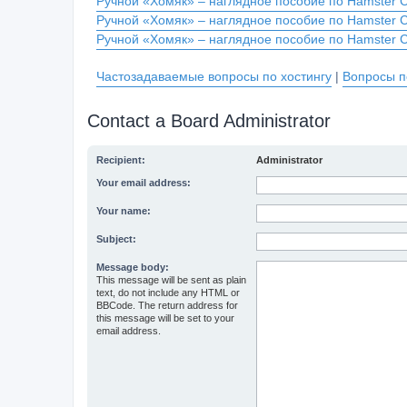
Ручной «Хомяк» – наглядное пособие по Hamster 
Ручной «Хомяк» – наглядное пособие по Hamster 
Ручной «Хомяк» – наглядное пособие по Hamster 
Частозадаваемые вопросы по хостингу
|
Вопросы п
Contact a Board Administrator
Recipient:
Administrator
Your email address:
Your name:
Subject:
Message body:
This message will be sent as plain
text, do not include any HTML or
BBCode. The return address for
this message will be set to your
email address.