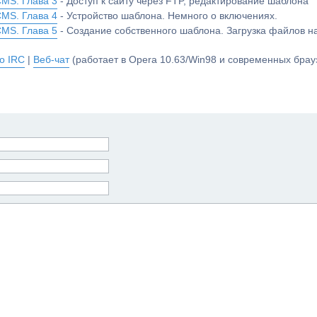
CMS. Глава 3
- Доступ к сайту через FTP, редактирование шаблона
CMS. Глава 4
- Устройство шаблона. Немного о включениях.
CMS. Глава 5
- Создание собственного шаблона. Загрузка файлов 
о IRC
|
Веб-чат
(работает в Opera 10.63/Win98 и современных брауз