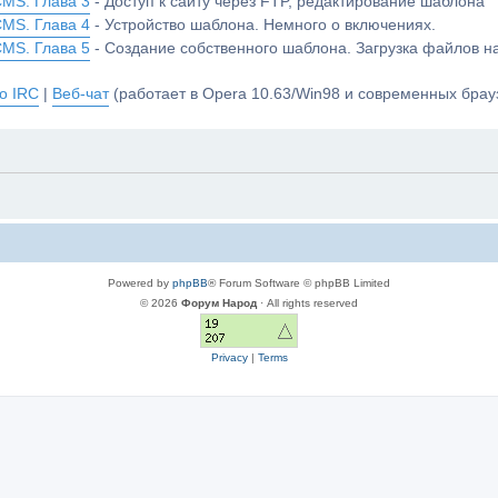
CMS. Глава 3
- Доступ к сайту через FTP, редактирование шаблона
CMS. Глава 4
- Устройство шаблона. Немного о включениях.
CMS. Глава 5
- Создание собственного шаблона. Загрузка файлов 
о IRC
|
Веб-чат
(работает в Opera 10.63/Win98 и современных брауз
Powered by
phpBB
® Forum Software © phpBB Limited
© 2026
Форум Народ
· All rights reserved
Privacy
|
Terms