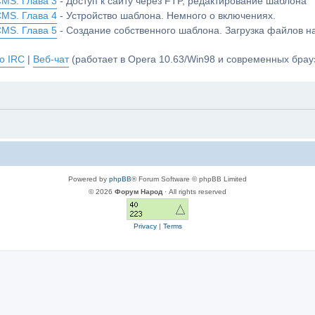
CMS. Глава 3
- Доступ к сайту через FTP, редактирование шаблона
CMS. Глава 4
- Устройство шаблона. Немного о включениях.
CMS. Глава 5
- Создание собственного шаблона. Загрузка файлов 
о IRC
|
Веб-чат
(работает в Opera 10.63/Win98 и современных брауз
Powered by
phpBB
® Forum Software © phpBB Limited
© 2026
Форум Народ
· All rights reserved
Privacy
|
Terms