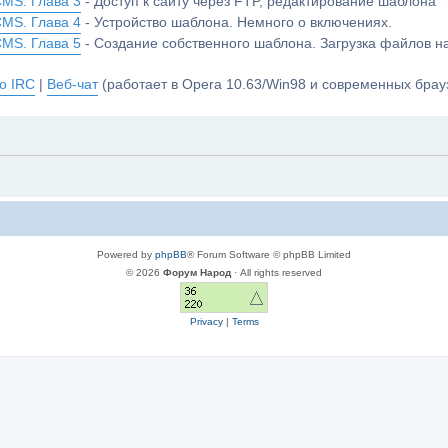
CMS. Глава 3
- Доступ к сайту через FTP, редактирование шаблона
CMS. Глава 4
- Устройство шаблона. Немного о включениях.
CMS. Глава 5
- Создание собственного шаблона. Загрузка файлов 
о IRC
|
Веб-чат
(работает в Opera 10.63/Win98 и современных брауз
Powered by
phpBB
® Forum Software © phpBB Limited
© 2026
Форум Народ
· All rights reserved
Privacy
|
Terms