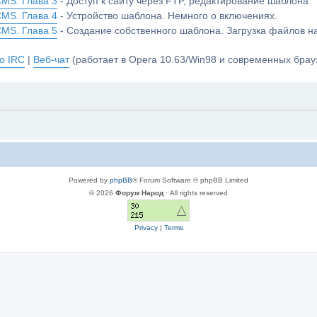
CMS. Глава 3
- Доступ к сайту через FTP, редактирование шаблона
CMS. Глава 4
- Устройство шаблона. Немного о включениях.
CMS. Глава 5
- Создание собственного шаблона. Загрузка файлов 
о IRC
|
Веб-чат
(работает в Opera 10.63/Win98 и современных брауз
Powered by
phpBB
® Forum Software © phpBB Limited
© 2026
Форум Народ
· All rights reserved
Privacy
|
Terms