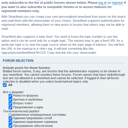
only subscribe to the list of public forums shown below. Please
log in
or
register
if
you want to also subscribe to nonpublic forums or to access features for
registered members only.
With Smartfeed you can create your own personalized newsfeed from posts on this board
and read them with the newsreader of your choice. Smartfeed supports authentication for
registered members, allowing them to view posts in forums that others may not be able to
read.
Smartfeed also supports a topic feed. You need to know the topic number to use this
option and it can be used only for a single topic. The easiest way to get a feed URL for a
particular topic is to view the page source when on the topic page of interest. You will find
the URL in the markup in a <link> tag. It will look something like this:
/app.php/smartfeed/feed?tf=123. Copy that link into your newsreader.
FORUM SELECTION
Include posts for these forums:
Bolded forum names, if any, are forums that the administrator requires to be shown in
any newsfeed. You cannot unselect these forums. Forum names that have strikethrough
text are not allowed in a newsfeed and cannot be selected. If logged in then all forum
selection is disabled when you select bookmarked topics only.
All
Всё о форуме
Новости форума
Критика и проблемы
Вопрос-ответ
Предложения и идеи
Технологический раздел
Современные операционные системы
Администрирование сетей
Администрирование серверов
Программное обеспечение