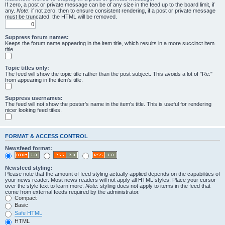
If zero, a post or private message can be of any size in the feed up to the board limit, if
any.
Note
: if not zero, then to ensure consistent rendering, if a post or private message
must be truncated, the HTML will be removed.
Suppress forum names:
Keeps the forum name appearing in the item title, which results in a more succinct item
title.
Topic titles only:
The feed will show the topic title rather than the post subject. This avoids a lot of "Re:"
from appearing in the item's title.
Suppress usernames:
The feed will not show the poster's name in the item's title. This is useful for rendering
nicer looking feed titles.
FORMAT & ACCESS CONTROL
Newsfeed format:
Newsfeed styling:
Please note that the amount of feed styling actually applied depends on the capabilities of
your news reader. Most news readers will not apply all HTML styles. Place your cursor
over the style text to learn more.
Note
: styling does not apply to items in the feed that
come from external feeds required by the administrator.
Compact
Basic
Safe HTML
HTML