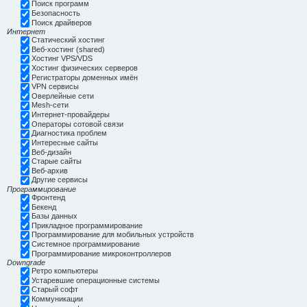
Поиск программ
Безопасность
Поиск драйверов
Интернет
Статический хостинг
Веб-хостинг (shared)
Хостинг VPS/VDS
Хостинг физических серверов
Регистраторы доменных имён
VPN сервисы
Оверлейные сети
Mesh-сети
Интернет-провайдеры
Операторы сотовой связи
Диагностика проблем
Интересные сайты
Веб-дизайн
Старые сайты
Веб-архив
Другие сервисы
Программирование
Фронтенд
Бекенд
Базы данных
Прикладное программирование
Программирование для мобильных устройств
Системное программирование
Программирование микроконтроллеров
Downgrade
Ретро компьютеры
Устаревшие операционные системы
Старый софт
Коммуникации