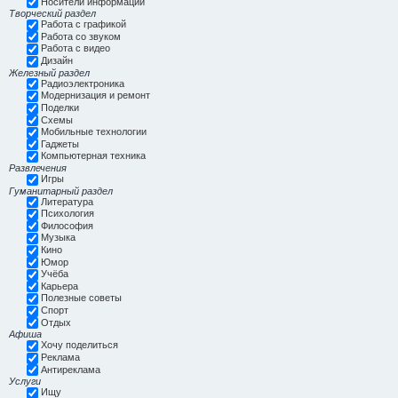
Носители информации
Творческий раздел
Работа с графикой
Работа со звуком
Работа с видео
Дизайн
Железный раздел
Радиоэлектроника
Модернизация и ремонт
Поделки
Схемы
Мобильные технологии
Гаджеты
Компьютерная техника
Развлечения
Игры
Гуманитарный раздел
Литература
Психология
Философия
Музыка
Кино
Юмор
Учёба
Карьера
Полезные советы
Спорт
Отдых
Афиша
Хочу поделиться
Реклама
Антиреклама
Услуги
Ищу