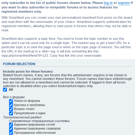
only subscribe to the list of public forums shown below. Please
log in
or
register
if
you want to also subscribe to nonpublic forums or to access features for
registered members only.
With Smartfeed you can create your own personalized newsfeed from posts on this board
and read them with the newsreader of your choice. Smartfeed supports authentication for
registered members, allowing them to view posts in forums that others may not be able to
read.
Smartfeed also supports a topic feed. You need to know the topic number to use this
option and it can be used only for a single topic. The easiest way to get a feed URL for a
particular topic is to view the page source when on the topic page of interest. You will find
the URL in the markup in a <link> tag. It will look something like this:
/app.php/smartfeed/feed?tf=123. Copy that link into your newsreader.
FORUM SELECTION
Include posts for these forums:
Bolded forum names, if any, are forums that the administrator requires to be shown in
any newsfeed. You cannot unselect these forums. Forum names that have strikethrough
text are not allowed in a newsfeed and cannot be selected. If logged in then all forum
selection is disabled when you select bookmarked topics only.
All
Всё о форуме
Новости форума
Критика и проблемы
Вопрос-ответ
Предложения и идеи
Технологический раздел
Современные операционные системы
Администрирование сетей
Администрирование серверов
Программное обеспечение