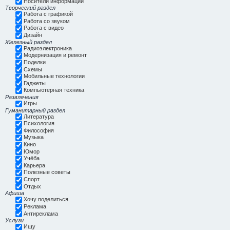
Носители информации
Творческий раздел
Работа с графикой
Работа со звуком
Работа с видео
Дизайн
Железный раздел
Радиоэлектроника
Модернизация и ремонт
Поделки
Схемы
Мобильные технологии
Гаджеты
Компьютерная техника
Развлечения
Игры
Гуманитарный раздел
Литература
Психология
Философия
Музыка
Кино
Юмор
Учёба
Карьера
Полезные советы
Спорт
Отдых
Афиша
Хочу поделиться
Реклама
Антиреклама
Услуги
Ищу