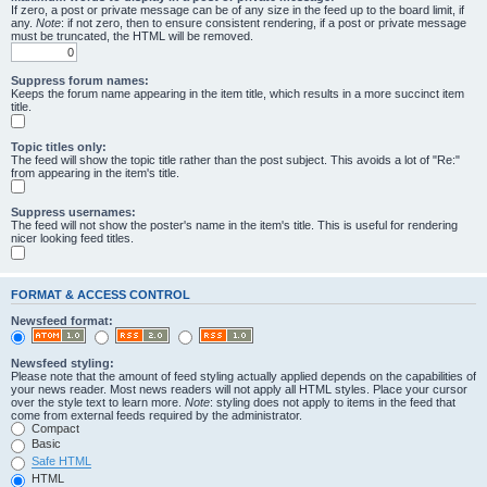
If zero, a post or private message can be of any size in the feed up to the board limit, if
any.
Note
: if not zero, then to ensure consistent rendering, if a post or private message
must be truncated, the HTML will be removed.
Suppress forum names:
Keeps the forum name appearing in the item title, which results in a more succinct item
title.
Topic titles only:
The feed will show the topic title rather than the post subject. This avoids a lot of "Re:"
from appearing in the item's title.
Suppress usernames:
The feed will not show the poster's name in the item's title. This is useful for rendering
nicer looking feed titles.
FORMAT & ACCESS CONTROL
Newsfeed format:
Newsfeed styling:
Please note that the amount of feed styling actually applied depends on the capabilities of
your news reader. Most news readers will not apply all HTML styles. Place your cursor
over the style text to learn more.
Note
: styling does not apply to items in the feed that
come from external feeds required by the administrator.
Compact
Basic
Safe HTML
HTML