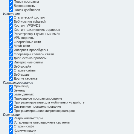
Поиск программ
Безопасность
Поиск драйверов
Интернет
Статический хостинг
Веб-хостинг (shared)
Хостинг VPS/VDS
Хостинг физических серверов
Регистраторы доменных имён
VPN сервисы
Оверлейные сети
Mesh-сети
Интернет-провайдеры
Операторы сотовой связи
Диагностика проблем
Интересные сайты
Веб-дизайн
Старые сайты
Веб-архив
Другие сервисы
Программирование
Фронтенд
Бекенд
Базы данных
Прикладное программирование
Программирование для мобильных устройств
Системное программирование
Программирование микроконтроллеров
Downgrade
Ретро компьютеры
Устаревшие операционные системы
Старый софт
Коммуникации