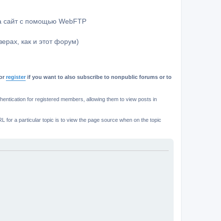
на сайт с помощью WebFTP
ерах, как и этот форум)
or
register
if you want to also subscribe to nonpublic forums or to
ntication for registered members, allowing them to view posts in
L for a particular topic is to view the page source when on the topic
.