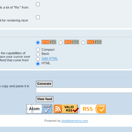
ds a lot of "Re:" from
ul for rendering nicer
Compact
the capabilities of
Basic
lace your cursor over
Safe HTML
e feed that come from
HTML
n copy and paste it in
Powered by
phpbbservices.com