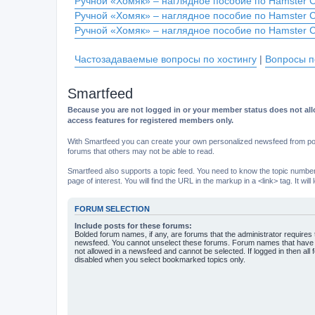
Ручной «Хомяк» – наглядное пособие по Hamster 
Ручной «Хомяк» – наглядное пособие по Hamster 
Ручной «Хомяк» – наглядное пособие по Hamster 
Частозадаваемые вопросы по хостингу
|
Вопросы п
Smartfeed
Because you are not logged in or your member status does not allo
access features for registered members only.
With Smartfeed you can create your own personalized newsfeed from post
forums that others may not be able to read.
Smartfeed also supports a topic feed. You need to know the topic number t
page of interest. You will find the URL in the markup in a <link> tag. It wi
FORUM SELECTION
Include posts for these forums:
Bolded forum names, if any, are forums that the administrator requires
newsfeed. You cannot unselect these forums. Forum names that have s
not allowed in a newsfeed and cannot be selected. If logged in then all 
disabled when you select bookmarked topics only.