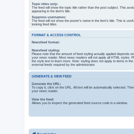
Topic titles only:
The feed will show the topic title rather than the post subject. This avoi
appearing in the item's title.
Suppress usernames:
The feed will not show the poster's name in the item's title. This is usef
looking feed titles.
FORMAT & ACCESS CONTROL
Newsfeed format:
Newsfeed styling:
Please note that the amount of feed styling actually applied depends on 
your news reader. Most news readers will not apply all HTML styles. P
the style text to learn more.
Note
: styling does not apply to items in th
external feeds required by the administrator.
GENERATE & VIEW FEED
Generate the URL:
To copy it, click on the URL. All text will be automatically selected. The
your news reader.
View the feed:
Allows you to inspect the generated feed source code in a window.
Board index