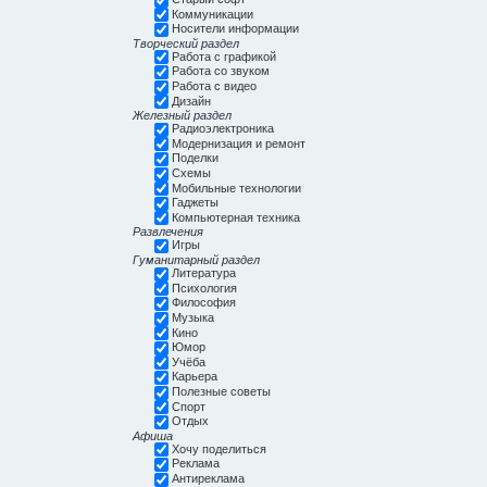
Коммуникации
Носители информации
Творческий раздел
Работа с графикой
Работа со звуком
Работа с видео
Дизайн
Железный раздел
Радиоэлектроника
Модернизация и ремонт
Поделки
Схемы
Мобильные технологии
Гаджеты
Компьютерная техника
Развлечения
Игры
Гуманитарный раздел
Литература
Психология
Философия
Музыка
Кино
Юмор
Учёба
Карьера
Полезные советы
Спорт
Отдых
Афиша
Хочу поделиться
Реклама
Антиреклама