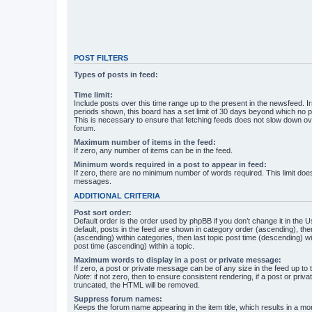
POST FILTERS
Types of posts in feed:
Time limit:
Include posts over this time range up to the present in the newsfeed. Ir
periods shown, this board has a set limit of 30 days beyond which no p
This is necessary to ensure that fetching feeds does not slow down ove
forum.
Maximum number of items in the feed:
If zero, any number of items can be in the feed.
Minimum words required in a post to appear in feed:
If zero, there are no minimum number of words required. This limit does
messages.
ADDITIONAL CRITERIA
Post sort order:
Default order is the order used by phpBB if you don’t change it in the 
default, posts in the feed are shown in category order (ascending), th
(ascending) within categories, then last topic post time (descending) w
post time (ascending) within a topic.
Maximum words to display in a post or private message:
If zero, a post or private message can be of any size in the feed up to th
Note
: if not zero, then to ensure consistent rendering, if a post or pr
truncated, the HTML will be removed.
Suppress forum names:
Keeps the forum name appearing in the item title, which results in a more