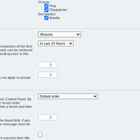
Услуги
Ищу
Предлагаю
Беспредел
Флейм
respective of the time
osts can be retrieved.
rall access to this
 not apply to private
User Control Panel. By
en forum order
ithin a forum and then
e board limit, if any.
ivate message must be
 succinct item title.