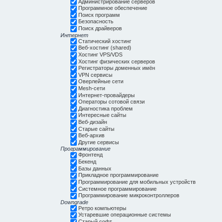
Администрирование серверов
Программное обеспечение
Поиск программ
Безопасность
Поиск драйверов
Интернет
Статический хостинг
Веб-хостинг (shared)
Хостинг VPS/VDS
Хостинг физических серверов
Регистраторы доменных имён
VPN сервисы
Оверлейные сети
Mesh-сети
Интернет-провайдеры
Операторы сотовой связи
Диагностика проблем
Интересные сайты
Веб-дизайн
Старые сайты
Веб-архив
Другие сервисы
Программирование
Фронтенд
Бекенд
Базы данных
Прикладное программирование
Программирование для мобильных устройств
Системное программирование
Программирование микроконтроллеров
Downgrade
Ретро компьютеры
Устаревшие операционные системы
Старый софт