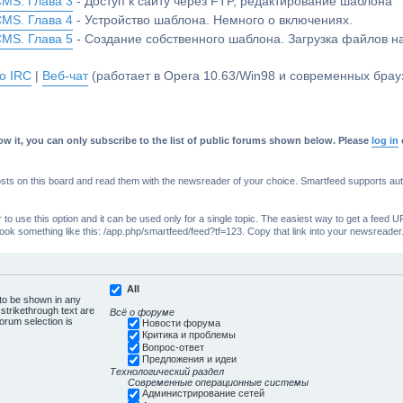
CMS. Глава 3
- Доступ к сайту через FTP, редактирование шаблона
CMS. Глава 4
- Устройство шаблона. Немного о включениях.
CMS. Глава 5
- Создание собственного шаблона. Загрузка файлов 
о IRC
|
Веб-чат
(работает в Opera 10.63/Win98 и современных брауз
w it, you can only subscribe to the list of public forums shown below. Please
log in
s on this board and read them with the newsreader of your choice. Smartfeed supports authe
o use this option and it can be used only for a single topic. The easiest way to get a feed UR
ll look something like this: /app.php/smartfeed/feed?tf=123. Copy that link into your newsreader
All
 to be shown in any
trikethrough text are
Всё о форуме
forum selection is
Новости форума
Критика и проблемы
Вопрос-ответ
Предложения и идеи
Технологический раздел
Современные операционные системы
Администрирование сетей