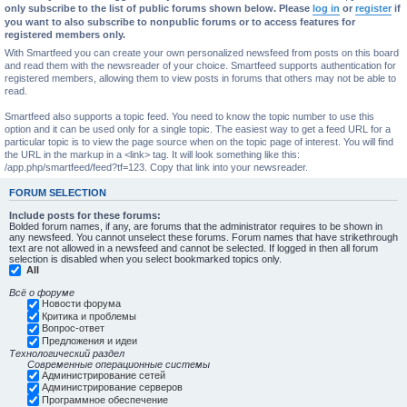
only subscribe to the list of public forums shown below. Please
log in
or
register
if
you want to also subscribe to nonpublic forums or to access features for
registered members only.
With Smartfeed you can create your own personalized newsfeed from posts on this board
and read them with the newsreader of your choice. Smartfeed supports authentication for
registered members, allowing them to view posts in forums that others may not be able to
read.
Smartfeed also supports a topic feed. You need to know the topic number to use this
option and it can be used only for a single topic. The easiest way to get a feed URL for a
particular topic is to view the page source when on the topic page of interest. You will find
the URL in the markup in a <link> tag. It will look something like this:
/app.php/smartfeed/feed?tf=123. Copy that link into your newsreader.
FORUM SELECTION
Include posts for these forums:
Bolded forum names, if any, are forums that the administrator requires to be shown in
any newsfeed. You cannot unselect these forums. Forum names that have strikethrough
text are not allowed in a newsfeed and cannot be selected. If logged in then all forum
selection is disabled when you select bookmarked topics only.
All
Всё о форуме
Новости форума
Критика и проблемы
Вопрос-ответ
Предложения и идеи
Технологический раздел
Современные операционные системы
Администрирование сетей
Администрирование серверов
Программное обеспечение