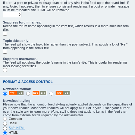
If zero, a post or private message can be of any size in the feed up to the board limit, if
any.
Note
: if not zero, then to ensure consistent rendering, if a post or private message
must be truncated, the HTML will be removed.
Suppress forum names:
Keeps the forum name appearing in the item title, which results in a more succinct item
title.
Topic titles only:
The feed will show the topic title rather than the post subject. This avoids a lot of "Re:"
from appearing in the item's title.
Suppress usernames:
The feed will not show the poster's name in the item's title. This is useful for rendering
nicer looking feed titles.
FORMAT & ACCESS CONTROL
Newsfeed format:
Newsfeed styling:
Please note that the amount of feed styling actually applied depends on the capabilities of
your news reader. Most news readers will not apply all HTML styles. Place your cursor
over the style text to learn more.
Note
: styling does not apply to items in the feed that
come from external feeds required by the administrator.
Compact
Basic
Safe HTML
HTML