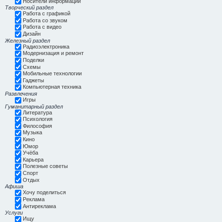
Носители информации
Творческий раздел
Работа с графикой
Работа со звуком
Работа с видео
Дизайн
Железный раздел
Радиоэлектроника
Модернизация и ремонт
Поделки
Схемы
Мобильные технологии
Гаджеты
Компьютерная техника
Развлечения
Игры
Гуманитарный раздел
Литература
Психология
Философия
Музыка
Кино
Юмор
Учёба
Карьера
Полезные советы
Спорт
Отдых
Афиша
Хочу поделиться
Реклама
Антиреклама
Услуги
Ищу