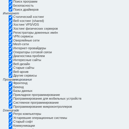
Поиск программ
Безопасность
Поиск драйверов
Интернет
Статический хостинг
Веб-хостинг (shared)
Хостинг VPS/VDS
Хостинг физических серверов
Регистраторы доменных имён
VPN сервисы
Оверлейные сети
Mesh-сети
Интернет-провайдеры
Операторы сотовой связи
Диагностика проблем
Интересные сайты
Веб-дизайн
Старые сайты
Веб-архив
Другие сервисы
Программирование
Фронтенд
Бекенд
Базы данных
Прикладное программирование
Программирование для мобильных устройств
Системное программирование
Программирование микроконтроллеров
Downgrade
Ретро компьютеры
Устаревшие операционные системы
Старый софт
Коммуникации