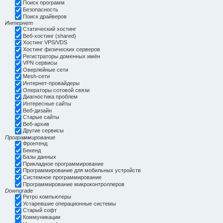
Поиск программ
Безопасность
Поиск драйверов
Интернет
Статический хостинг
Веб-хостинг (shared)
Хостинг VPS/VDS
Хостинг физических серверов
Регистраторы доменных имён
VPN сервисы
Оверлейные сети
Mesh-сети
Интернет-провайдеры
Операторы сотовой связи
Диагностика проблем
Интересные сайты
Веб-дизайн
Старые сайты
Веб-архив
Другие сервисы
Программирование
Фронтенд
Бекенд
Базы данных
Прикладное программирование
Программирование для мобильных устройств
Системное программирование
Программирование микроконтроллеров
Downgrade
Ретро компьютеры
Устаревшие операционные системы
Старый софт
Коммуникации