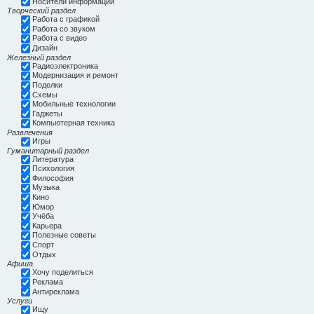
Носители информации
Творческий раздел
Работа с графикой
Работа со звуком
Работа с видео
Дизайн
Железный раздел
Радиоэлектроника
Модернизация и ремонт
Поделки
Схемы
Мобильные технологии
Гаджеты
Компьютерная техника
Развлечения
Игры
Гуманитарный раздел
Литература
Психология
Философия
Музыка
Кино
Юмор
Учёба
Карьера
Полезные советы
Спорт
Отдых
Афиша
Хочу поделиться
Реклама
Антиреклама
Услуги
Ищу