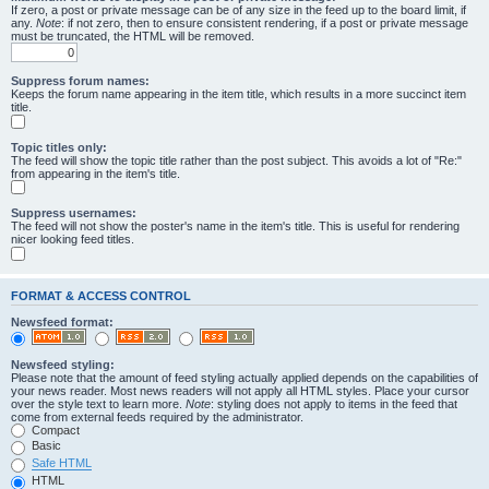
If zero, a post or private message can be of any size in the feed up to the board limit, if
any.
Note
: if not zero, then to ensure consistent rendering, if a post or private message
must be truncated, the HTML will be removed.
Suppress forum names:
Keeps the forum name appearing in the item title, which results in a more succinct item
title.
Topic titles only:
The feed will show the topic title rather than the post subject. This avoids a lot of "Re:"
from appearing in the item's title.
Suppress usernames:
The feed will not show the poster's name in the item's title. This is useful for rendering
nicer looking feed titles.
FORMAT & ACCESS CONTROL
Newsfeed format:
Newsfeed styling:
Please note that the amount of feed styling actually applied depends on the capabilities of
your news reader. Most news readers will not apply all HTML styles. Place your cursor
over the style text to learn more.
Note
: styling does not apply to items in the feed that
come from external feeds required by the administrator.
Compact
Basic
Safe HTML
HTML