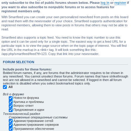
only subscribe to the list of public forums shown below. Please
log in
or
register
if
you want to also subscribe to nonpublic forums or to access features for
registered members only.
With Smartfeed you can create your own personalized newsfeed from posts on this board
and read them with the newsreader of your choice. Smartfeed supports authentication for
registered members, allowing them to view posts in forums that others may not be able to
read.
Smartfeed also supports a topic feed. You need to know the topic number to use this
option and it can be used only for a single topic. The easiest way to get a feed URL for a
particular topic is to view the page source when on the topic page of interest. You will find
the URL in the markup in a <link> tag. It will look something like this:
/app.php/smartfeed/feed?tf=123. Copy that link into your newsreader.
FORUM SELECTION
Include posts for these forums:
Bolded forum names, if any, are forums that the administrator requires to be shown in
any newsfeed. You cannot unselect these forums. Forum names that have strikethrough
text are not allowed in a newsfeed and cannot be selected. If logged in then all forum
selection is disabled when you select bookmarked topics only.
All
Всё о форуме
Новости форума
Критика и проблемы
Вопрос-ответ
Предложения и идеи
Технологический раздел
Современные операционные системы
Администрирование сетей
Администрирование серверов
Программное обеспечение