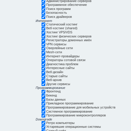
Администрирование серверов
Программное обеспечение
Поиск программ
Безопасность
Поиск драйверов
Интернет
Статический хостинг
Веб-хостинг (shared)
Хостинг VPS/VDS
Хостинг физических серверов
Регистраторы доменных имён
VPN сервисы
Оверлейные сети
Mesh-сети
Интернет-провайдеры
Операторы сотовой связи
Диагностика проблем
Интересные сайты
Веб-дизайн
Старые сайты
Веб-архив
Другие сервисы
Программирование
Фронтенд
Бекенд
Базы данных
Прикладное программирование
Программирование для мобильных устройств
Системное программирование
Программирование микроконтроллеров
Downgrade
Ретро компьютеры
Устаревшие операционные системы
Старый софт