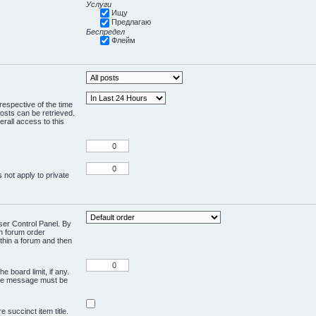
Услуги
Ищу
Предлагаю
Беспредел
Флейм
respective of the time
osts can be retrieved.
rall access to this
 not apply to private
User Control Panel. By
en forum order
ithin a forum and then
e board limit, if any.
ivate message must be
 succinct item title.