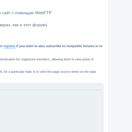
на сайт с помощью WebFTP
ерах, как и этот форум)
or
register
if you want to also subscribe to nonpublic forums or to
ntication for registered members, allowing them to view posts in
L for a particular topic is to view the page source when on the topic
.