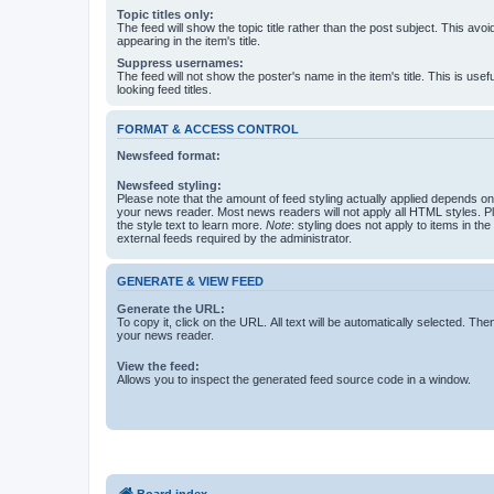
Topic titles only:
The feed will show the topic title rather than the post subject. This avoi
appearing in the item's title.
Suppress usernames:
The feed will not show the poster's name in the item's title. This is usef
looking feed titles.
FORMAT & ACCESS CONTROL
Newsfeed format:
Newsfeed styling:
Please note that the amount of feed styling actually applied depends on 
your news reader. Most news readers will not apply all HTML styles. P
the style text to learn more.
Note
: styling does not apply to items in th
external feeds required by the administrator.
GENERATE & VIEW FEED
Generate the URL:
To copy it, click on the URL. All text will be automatically selected. The
your news reader.
View the feed:
Allows you to inspect the generated feed source code in a window.
Board index