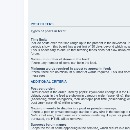
POST FILTERS
Types of posts in feed:
Time limit:
Include posts over this time range up to the present in the newsfeed. Ir
periods shown, this board has a set limit of 30 days beyond which no p
This is necessary to ensure that fetching feeds does not slow down ove
forum.
Maximum number of items in the feed:
If zero, any number of items can be in the feed.
Minimum words required in a post to appear in feed:
If zero, there are no minimum number of words required. This limit does
messages.
ADDITIONAL CRITERIA
Post sort order:
Default order is the order used by phpBB if you don’t change it in the 
default, posts in the feed are shown in category order (ascending), th
(ascending) within categories, then last topic post time (descending) w
post time (ascending) within a topic.
Maximum words to display in a post or private message:
If zero, a post or private message can be of any size in the feed up to th
Note
: if not zero, then to ensure consistent rendering, if a post or pr
truncated, the HTML will be removed.
Suppress forum names:
Keeps the forum name appearing in the item title, which results in a more