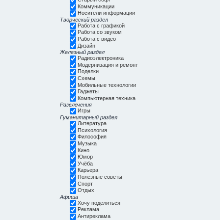
Коммуникации
Носители информации
Творческий раздел
Работа с графикой
Работа со звуком
Работа с видео
Дизайн
Железный раздел
Радиоэлектроника
Модернизация и ремонт
Поделки
Схемы
Мобильные технологии
Гаджеты
Компьютерная техника
Развлечения
Игры
Гуманитарный раздел
Литература
Психология
Философия
Музыка
Кино
Юмор
Учёба
Карьера
Полезные советы
Спорт
Отдых
Афиша
Хочу поделиться
Реклама
Антиреклама