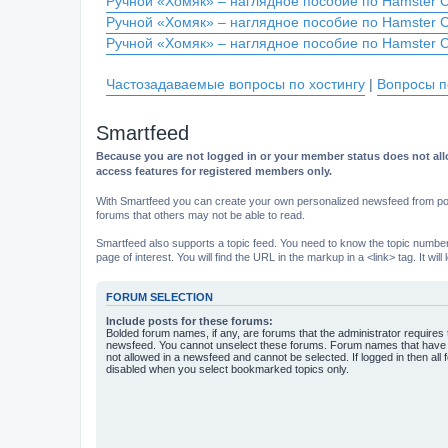
Ручной «Хомяк» – наглядное пособие по Hamster 
Ручной «Хомяк» – наглядное пособие по Hamster 
Ручной «Хомяк» – наглядное пособие по Hamster 
Частозадаваемые вопросы по хостингу
|
Вопросы п
Smartfeed
Because you are not logged in or your member status does not allo
access features for registered members only.
With Smartfeed you can create your own personalized newsfeed from post
forums that others may not be able to read.
Smartfeed also supports a topic feed. You need to know the topic number t
page of interest. You will find the URL in the markup in a <link> tag. It wi
FORUM SELECTION
Include posts for these forums:
Bolded forum names, if any, are forums that the administrator requires
newsfeed. You cannot unselect these forums. Forum names that have s
not allowed in a newsfeed and cannot be selected. If logged in then all 
disabled when you select bookmarked topics only.