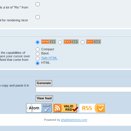
ds a lot of "Re:" from
ul for rendering nicer
Compact
the capabilities of
Basic
lace your cursor over
Safe HTML
e feed that come from
HTML
n copy and paste it in
Powered by
phpbbservices.com