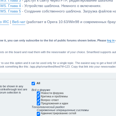
CMS. Глава 3
- Доступ к сайту через FTP, редактирование шаблона
CMS. Глава 4
- Устройство шаблона. Немного о включениях.
CMS. Глава 5
- Создание собственного шаблона. Загрузка файлов 
о IRC
|
Веб-чат
(работает в Opera 10.63/Win98 и современных брауз
w it, you can only subscribe to the list of public forums shown below. Please
log in
s on this board and read them with the newsreader of your choice. Smartfeed supports authe
o use this option and it can be used only for a single topic. The easiest way to get a feed UR
ll look something like this: /app.php/smartfeed/feed?tf=123. Copy that link into your newsreader
All
 to be shown in any
trikethrough text are
Всё о форуме
forum selection is
Новости форума
Критика и проблемы
Вопрос-ответ
Предложения и идеи
Технологический раздел
Современные операционные системы
Администрирование сетей