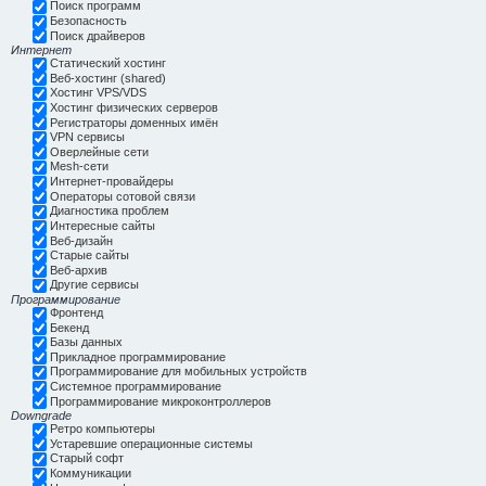
Поиск программ
Безопасность
Поиск драйверов
Интернет
Статический хостинг
Веб-хостинг (shared)
Хостинг VPS/VDS
Хостинг физических серверов
Регистраторы доменных имён
VPN сервисы
Оверлейные сети
Mesh-сети
Интернет-провайдеры
Операторы сотовой связи
Диагностика проблем
Интересные сайты
Веб-дизайн
Старые сайты
Веб-архив
Другие сервисы
Программирование
Фронтенд
Бекенд
Базы данных
Прикладное программирование
Программирование для мобильных устройств
Системное программирование
Программирование микроконтроллеров
Downgrade
Ретро компьютеры
Устаревшие операционные системы
Старый софт
Коммуникации