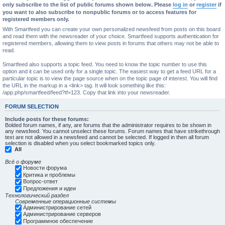
only subscribe to the list of public forums shown below. Please
log in
or
register
if
you want to also subscribe to nonpublic forums or to access features for
registered members only.
With Smartfeed you can create your own personalized newsfeed from posts on this board
and read them with the newsreader of your choice. Smartfeed supports authentication for
registered members, allowing them to view posts in forums that others may not be able to
read.
Smartfeed also supports a topic feed. You need to know the topic number to use this
option and it can be used only for a single topic. The easiest way to get a feed URL for a
particular topic is to view the page source when on the topic page of interest. You will find
the URL in the markup in a <link> tag. It will look something like this:
/app.php/smartfeed/feed?tf=123. Copy that link into your newsreader.
FORUM SELECTION
Include posts for these forums:
Bolded forum names, if any, are forums that the administrator requires to be shown in
any newsfeed. You cannot unselect these forums. Forum names that have strikethrough
text are not allowed in a newsfeed and cannot be selected. If logged in then all forum
selection is disabled when you select bookmarked topics only.
All
Всё о форуме
Новости форума
Критика и проблемы
Вопрос-ответ
Предложения и идеи
Технологический раздел
Современные операционные системы
Администрирование сетей
Администрирование серверов
Программное обеспечение