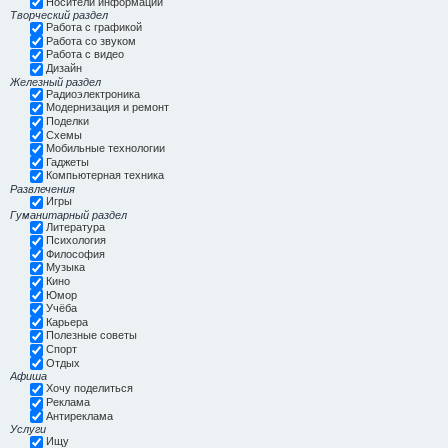
Носители информации
Творческий раздел
Работа с графикой
Работа со звуком
Работа с видео
Дизайн
Железный раздел
Радиоэлектроника
Модернизация и ремонт
Поделки
Схемы
Мобильные технологии
Гаджеты
Компьютерная техника
Развлечения
Игры
Гуманитарный раздел
Литература
Психология
Философия
Музыка
Кино
Юмор
Учёба
Карьера
Полезные советы
Спорт
Отдых
Афиша
Хочу поделиться
Реклама
Антиреклама
Услуги
Ищу