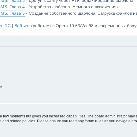
CMS. Глава 3
- Доступ к сайту через FTP, редактирование шаблона
CMS. Глава 4
- Устройство шаблона. Немного о включениях.
CMS. Глава 5
- Создание собственного шаблона. Загрузка файлов 
о IRC
|
Веб-чат
(работает в Opera 10.63/Win98 и современных брауз
on
y a few moments but gives you increased capabilities. The board administrator may a
use and related policies. Please ensure you read any forum rules as you navigate ar