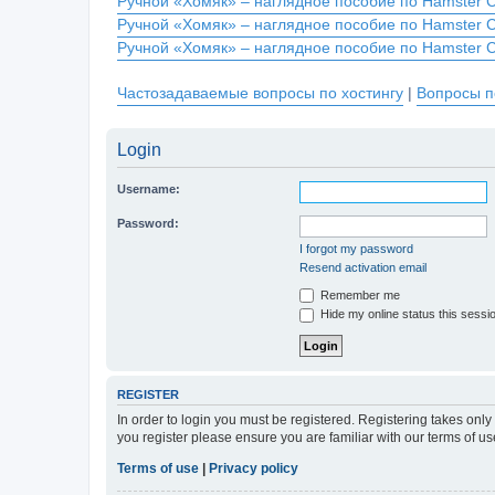
Ручной «Хомяк» – наглядное пособие по Hamster 
Ручной «Хомяк» – наглядное пособие по Hamster 
Ручной «Хомяк» – наглядное пособие по Hamster 
Частозадаваемые вопросы по хостингу
|
Вопросы п
Login
Username:
Password:
I forgot my password
Resend activation email
Remember me
Hide my online status this sessi
REGISTER
In order to login you must be registered. Registering takes onl
you register please ensure you are familiar with our terms of 
Terms of use
|
Privacy policy