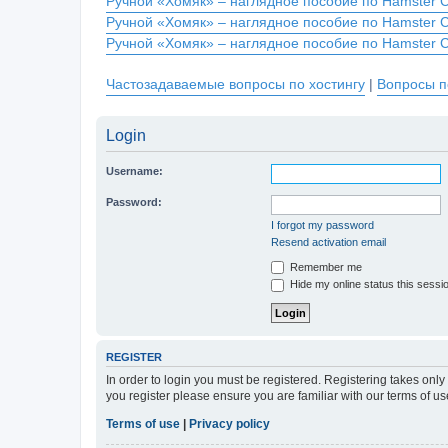
Ручной «Хомяк» – наглядное пособие по Hamster 
Ручной «Хомяк» – наглядное пособие по Hamster 
Ручной «Хомяк» – наглядное пособие по Hamster 
Частозадаваемые вопросы по хостингу
|
Вопросы п
Login
Username:
Password:
I forgot my password
Resend activation email
Remember me
Hide my online status this sessi
REGISTER
In order to login you must be registered. Registering takes onl
you register please ensure you are familiar with our terms of 
Terms of use
|
Privacy policy