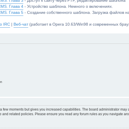
CMS. Глава 3
- Доступ к сайту через FTP, редактирование шаблона
CMS. Глава 4
- Устройство шаблона. Немного о включениях.
CMS. Глава 5
- Создание собственного шаблона. Загрузка файлов 
о IRC
|
Веб-чат
(работает в Opera 10.63/Win98 и современных брауз
on
y a few moments but gives you increased capabilities. The board administrator may a
use and related policies. Please ensure you read any forum rules as you navigate ar