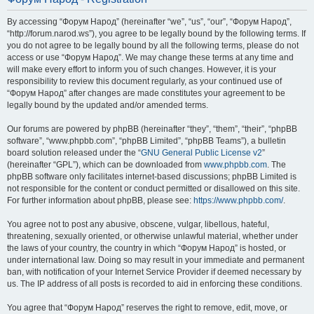
By accessing “Форум Народ” (hereinafter “we”, “us”, “our”, “Форум Народ”,
“http://forum.narod.ws”), you agree to be legally bound by the following terms. If
you do not agree to be legally bound by all the following terms, please do not
access or use “Форум Народ”. We may change these terms at any time and
will make every effort to inform you of such changes. However, it is your
responsibility to review this document regularly, as your continued use of
“Форум Народ” after changes are made constitutes your agreement to be
legally bound by the updated and/or amended terms.
Our forums are powered by phpBB (hereinafter “they”, “them”, “their”, “phpBB
software”, “www.phpbb.com”, “phpBB Limited”, “phpBB Teams”), a bulletin
board solution released under the “
GNU General Public License v2
”
(hereinafter “GPL”), which can be downloaded from
www.phpbb.com
. The
phpBB software only facilitates internet-based discussions; phpBB Limited is
not responsible for the content or conduct permitted or disallowed on this site.
For further information about phpBB, please see:
https://www.phpbb.com/
.
You agree not to post any abusive, obscene, vulgar, libellous, hateful,
threatening, sexually oriented, or otherwise unlawful material, whether under
the laws of your country, the country in which “Форум Народ” is hosted, or
under international law. Doing so may result in your immediate and permanent
ban, with notification of your Internet Service Provider if deemed necessary by
us. The IP address of all posts is recorded to aid in enforcing these conditions.
You agree that “Форум Народ” reserves the right to remove, edit, move, or