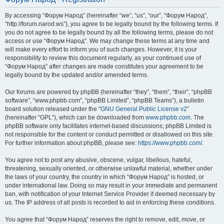
By accessing “Форум Народ” (hereinafter “we”, “us”, “our”, “Форум Народ”,
“http://forum.narod.ws”), you agree to be legally bound by the following terms. If
you do not agree to be legally bound by all the following terms, please do not
access or use “Форум Народ”. We may change these terms at any time and
will make every effort to inform you of such changes. However, it is your
responsibility to review this document regularly, as your continued use of
“Форум Народ” after changes are made constitutes your agreement to be
legally bound by the updated and/or amended terms.
Our forums are powered by phpBB (hereinafter “they”, “them”, “their”, “phpBB
software”, “www.phpbb.com”, “phpBB Limited”, “phpBB Teams”), a bulletin
board solution released under the “
GNU General Public License v2
”
(hereinafter “GPL”), which can be downloaded from
www.phpbb.com
. The
phpBB software only facilitates internet-based discussions; phpBB Limited is
not responsible for the content or conduct permitted or disallowed on this site.
For further information about phpBB, please see:
https://www.phpbb.com/
.
You agree not to post any abusive, obscene, vulgar, libellous, hateful,
threatening, sexually oriented, or otherwise unlawful material, whether under
the laws of your country, the country in which “Форум Народ” is hosted, or
under international law. Doing so may result in your immediate and permanent
ban, with notification of your Internet Service Provider if deemed necessary by
us. The IP address of all posts is recorded to aid in enforcing these conditions.
You agree that “Форум Народ” reserves the right to remove, edit, move, or