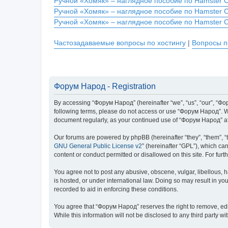
Ручной «Хомяк» – наглядное пособие по Hamster 
Ручной «Хомяк» – наглядное пособие по Hamster 
Ручной «Хомяк» – наглядное пособие по Hamster 
Частозадаваемые вопросы по хостингу
|
Вопросы п
Форум Народ - Registration
By accessing “Форум Народ” (hereinafter “we”, “us”, “our”, “Фору
following terms, please do not access or use “Форум Народ”. We 
document regularly, as your continued use of “Форум Народ” a
Our forums are powered by phpBB (hereinafter “they”, “them”, “
GNU General Public License v2
” (hereinafter “GPL”), which 
content or conduct permitted or disallowed on this site. For fu
You agree not to post any abusive, obscene, vulgar, libellous, 
is hosted, or under international law. Doing so may result in yo
recorded to aid in enforcing these conditions.
You agree that “Форум Народ” reserves the right to remove, edit,
While this information will not be disclosed to any third part