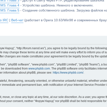
CMS. Глава 3
- Доступ к сайту через FTP, редактирование шаблона
CMS. Глава 4
- Устройство шаблона. Немного о включениях.
CMS. Глава 5
- Создание собственного шаблона. Загрузка файлов 
о IRC
|
Веб-чат
(работает в Opera 10.63/Win98 и современных брауз
м Народ”, “http://forum.narod.ws”), you agree to be legally bound by the following 
may change these terms at any time and will make every effort to inform you of suc
fter changes are made constitutes your agreement to be legally bound by the upd
their”, “phpBB software”, “www.phpbb.com”, “phpBB Limited”, “phpBB Teams”), a bull
can be downloaded from
www.phpbb.com
. The phpBB software only facilitates intern
rther information about phpBB, please see:
https://www.phpbb.com/
.
hateful, threatening, sexually oriented, or otherwise unlawful material, whether und
ur immediate and permanent ban, with notification of your Internet Service Provider 
 move, or close any topic at any time, at our sole discretion. As a user, you agree
y without your consent, neither “Форум Народ” nor phpBB shall be held responsible f