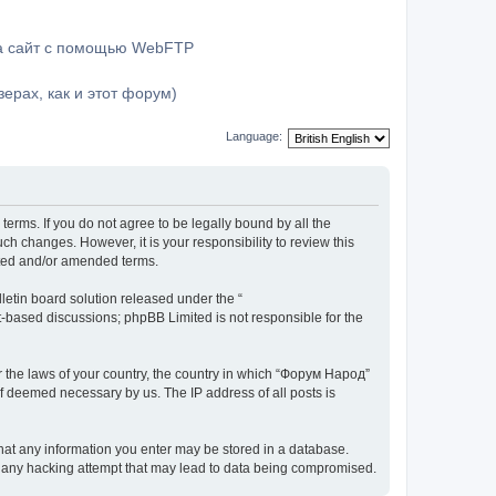
на сайт с помощью WebFTP
ерах, как и этот форум)
Language:
terms. If you do not agree to be legally bound by all the
h changes. However, it is your responsibility to review this
ated and/or amended terms.
etin board solution released under the “
et-based discussions; phpBB Limited is not responsible for the
er the laws of your country, the country in which “Форум Народ”
if deemed necessary by us. The IP address of all posts is
 that any information you enter may be stored in a database.
or any hacking attempt that may lead to data being compromised.