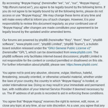
By accessing “Форум Народ” (hereinafter “we”, “us”, “our”, “Форум Народ”,
“http://forum.narod.ws”), you agree to be legally bound by the following terms. If
you do not agree to be legally bound by all the following terms, please do not
access or use “Форум Народ”. We may change these terms at any time and
will make every effort to inform you of such changes. However, it is your
responsibility to review this document regularly, as your continued use of
“Форум Народ” after changes are made constitutes your agreement to be
legally bound by the updated and/or amended terms.
Our forums are powered by phpBB (hereinafter “they”, “them”, “their”, “phpBB
software”, “www.phpbb.com”, “phpBB Limited”, “phpBB Teams”), a bulletin
board solution released under the “
GNU General Public License v2
”
(hereinafter “GPL”), which can be downloaded from
www.phpbb.com
. The
phpBB software only facilitates internet-based discussions; phpBB Limited is
not responsible for the content or conduct permitted or disallowed on this site.
For further information about phpBB, please see:
https://www.phpbb.com/
.
You agree not to post any abusive, obscene, vulgar, libellous, hateful,
threatening, sexually oriented, or otherwise unlawful material, whether under
the laws of your country, the country in which “Форум Народ” is hosted, or
under international law. Doing so may result in your immediate and permanent
ban, with notification of your Internet Service Provider if deemed necessary by
us. The IP address of all posts is recorded to aid in enforcing these conditions.
You agree that “Форум Народ” reserves the right to remove, edit, move, or
close any topic at any time, at our sole discretion. As a user, you agree that any