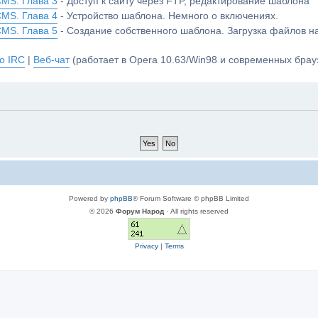
CMS. Глава 3
- Доступ к сайту через FTP, редактирование шаблона
CMS. Глава 4
- Устройство шаблона. Немного о включениях.
CMS. Глава 5
- Создание собственного шаблона. Загрузка файлов 
о IRC
|
Веб-чат
(работает в Opera 10.63/Win98 и современных брауз
Powered by
phpBB
® Forum Software © phpBB Limited
© 2026
Форум Народ
· All rights reserved
Privacy
|
Terms