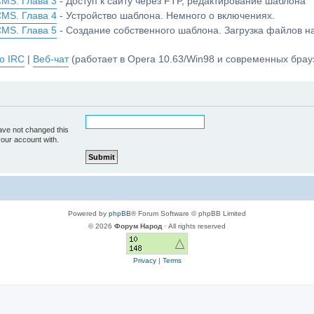
CMS. Глава 3
- Доступ к сайту через FTP, редактирование шаблона
CMS. Глава 4
- Устройство шаблона. Немного о включениях.
CMS. Глава 5
- Создание собственного шаблона. Загрузка файлов 
о IRC
|
Веб-чат
(работает в Opera 10.63/Win98 и современных брауз
ave not changed this
your account with.
Powered by
phpBB
® Forum Software © phpBB Limited
© 2026
Форум Народ
· All rights reserved
Privacy
|
Terms