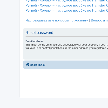
Ручной «Хомяк» – наглядное пособие по Hamster 
Ручной «Хомяк» – наглядное пособие по Hamster 
Ручной «Хомяк» – наглядное пособие по Hamster 
Частозадаваемые вопросы по хостингу
|
Вопросы п
Reset password
Email address:
This must be the email address associated with your account. If you h
via your user control panel then it is the email address you registered 
Board index