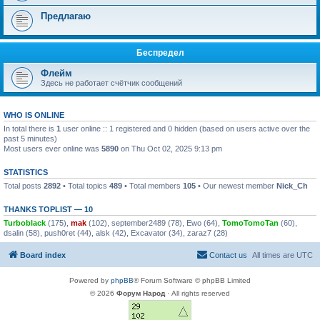
Предлагаю
Беспредел
Флейм
Здесь не работает счётчик сообщений
WHO IS ONLINE
In total there is
1
user online :: 1 registered and 0 hidden (based on users active over the
past 5 minutes)
Most users ever online was
5890
on Thu Oct 02, 2025 9:13 pm
STATISTICS
Total posts
2892
• Total topics
489
• Total members
105
• Our newest member
Nick_Ch
THANKS TOPLIST — 10
Turboblack
(175),
mak
(102),
september2489
(78),
Ewo
(64),
TomoTomoTan
(60),
dsalin
(58),
push0ret
(44),
alsk
(42),
Excavator
(34),
zaraz7
(28)
Board index
Contact us
All times are
UTC
Powered by
phpBB
® Forum Software © phpBB Limited
© 2026
Форум Народ
· All rights reserved