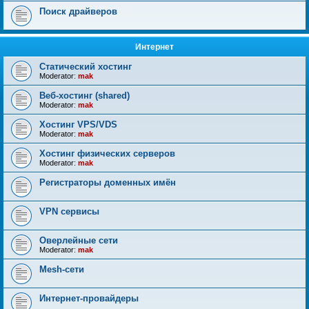
Поиск драйверов
Интернет
Статический хостинг
Moderator:
mak
Веб-хостинг (shared)
Moderator:
mak
Хостинг VPS/VDS
Moderator:
mak
Хостинг физических серверов
Moderator:
mak
Регистраторы доменных имён
VPN сервисы
Оверлейные сети
Moderator:
mak
Mesh-сети
Интернет-провайдеры