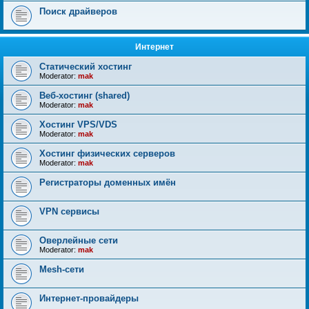
Поиск драйверов
Интернет
Статический хостинг
Moderator:
mak
Веб-хостинг (shared)
Moderator:
mak
Хостинг VPS/VDS
Moderator:
mak
Хостинг физических серверов
Moderator:
mak
Регистраторы доменных имён
VPN сервисы
Оверлейные сети
Moderator:
mak
Mesh-сети
Интернет-провайдеры