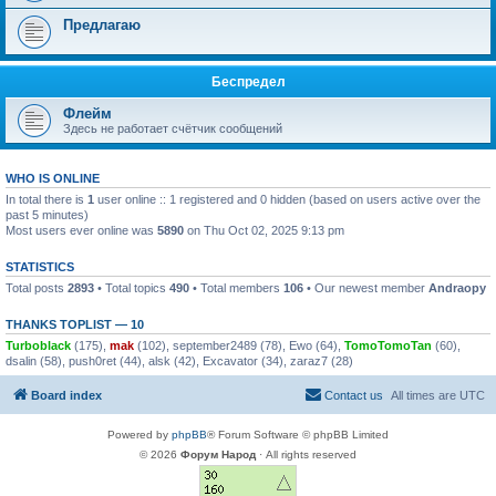
Предлагаю
Беспредел
Флейм
Здесь не работает счётчик сообщений
WHO IS ONLINE
In total there is
1
user online :: 1 registered and 0 hidden (based on users active over the
past 5 minutes)
Most users ever online was
5890
on Thu Oct 02, 2025 9:13 pm
STATISTICS
Total posts
2893
• Total topics
490
• Total members
106
• Our newest member
Andraopy
THANKS TOPLIST — 10
Turboblack
(175),
mak
(102),
september2489
(78),
Ewo
(64),
TomoTomoTan
(60),
dsalin
(58),
push0ret
(44),
alsk
(42),
Excavator
(34),
zaraz7
(28)
Board index
Contact us
All times are
UTC
Powered by
phpBB
® Forum Software © phpBB Limited
© 2026
Форум Народ
· All rights reserved