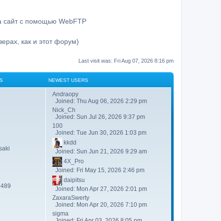
на сайт с помощью WebFTP
ерах, как и этот форум)
Last visit was: Fri Aug 07, 2026 8:16 pm
S
NEWEST USERS
Andraopy
Joined: Thu Aug 06, 2026 2:29 pm
Nick_Ch
Joined: Sun Jul 26, 2026 9:37 pm
100
Joined: Tue Jun 30, 2026 1:03 pm
kkdd
aki
Joined: Sun Jun 21, 2026 9:29 am
4X_Pro
Joined: Fri May 15, 2026 2:46 pm
daipitsu
2489
Joined: Mon Apr 27, 2026 2:01 pm
ZaxaraSwerty
Joined: Mon Apr 20, 2026 7:10 pm
sigma
Joined: Fri Apr 03, 2026 8:05 pm