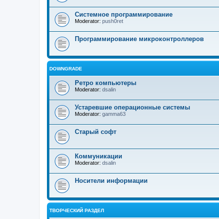
Системное программирование
Moderator:
push0ret
Программирование микроконтроллеров
DOWNGRADE
Ретро компьютеры
Moderator:
dsalin
Устаревшие операционные системы
Moderator:
gamma63
Старый софт
Коммуникации
Moderator:
dsalin
Носители информации
ТВОРЧЕСКИЙ РАЗДЕЛ