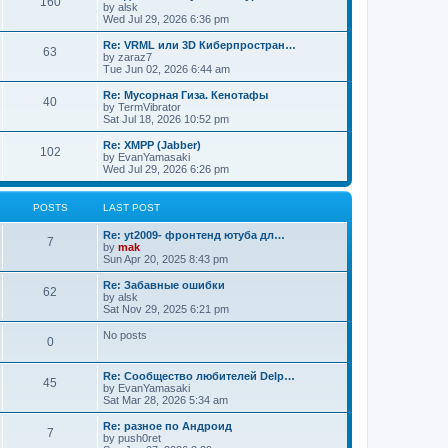
160
by
alsk
Wed Jul 29, 2026 6:36 pm
Re: VRML или 3D Киберпростран…
63
by
zaraz7
Tue Jun 02, 2026 6:44 am
Re: Мусорная Гиза. Кенотафы
40
by
TermVibrator
Sat Jul 18, 2026 10:52 pm
Re: XMPP (Jabber)
102
by
EvanYamasaki
Wed Jul 29, 2026 6:26 pm
POSTS
LAST POST
Re: yt2009- фронтенд ютуба дл…
7
by
mak
Sun Apr 20, 2025 8:43 pm
Re: Забавные ошибки
62
by
alsk
Sat Nov 29, 2025 6:21 pm
No posts
0
Re: Сообщество любителей Delp…
45
by
EvanYamasaki
Sat Mar 28, 2026 5:34 am
Re: разное по Андроид
7
by
push0ret