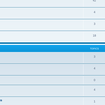
42
4
3
18
TOPICS
3
4
0
4
тв
1