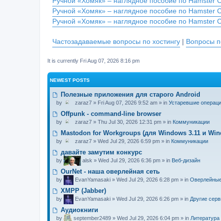
Ручной «Хомяк» – наглядное пособие по Hamster 
Ручной «Хомяк» – наглядное пособие по Hamster 
Ручной «Хомяк» – наглядное пособие по Hamster 
Частозадаваемые вопросы по хостингу
|
Вопросы п
It is currently Fri Aug 07, 2026 8:16 pm
NEWEST POSTS
Полезные приложения для старого Android
by
zaraz7
» Fri Aug 07, 2026 9:52 am » in
Устаревшие операц
Offpunk - command-line browser
by
zaraz7
» Thu Jul 30, 2026 12:31 pm » in
Коммуникации
Mastodon for Workgroups (для Windows 3.11 и Win
by
zaraz7
» Wed Jul 29, 2026 6:59 pm » in
Коммуникации
давайте замутим конкурс
by
alsk
» Wed Jul 29, 2026 6:36 pm » in
Веб-дизайн
OurNet - наша оверлейная сеть
by
EvanYamasaki
» Wed Jul 29, 2026 6:28 pm » in
Оверлейные
XMPP (Jabber)
by
EvanYamasaki
» Wed Jul 29, 2026 6:26 pm » in
Другие сер
Аудиокниги
by
september2489
» Wed Jul 29, 2026 6:04 pm » in
Литература