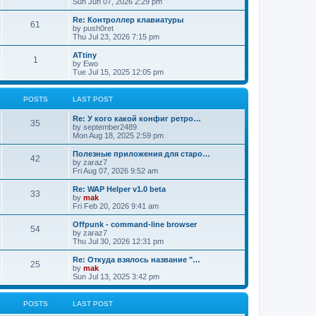
Sun Jun 07, 2026 2:29 pm
Re: Контроллер клавиатуры
61
by
push0ret
Thu Jul 23, 2026 7:15 pm
ATtiny
1
by
Ewo
Tue Jul 15, 2025 12:05 pm
POSTS
LAST POST
Re: У кого какой конфиг ретро…
35
by
september2489
Mon Aug 18, 2025 2:59 pm
Полезные приложения для старо…
42
by
zaraz7
Fri Aug 07, 2026 9:52 am
Re: WAP Helper v1.0 beta
33
by
mak
Fri Feb 20, 2026 9:41 am
Offpunk - command-line browser
54
by
zaraz7
Thu Jul 30, 2026 12:31 pm
Re: Откуда взялось название "…
25
by
mak
Sun Jul 13, 2025 3:42 pm
POSTS
LAST POST