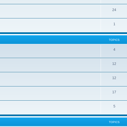
24
1
TOPICS
4
12
12
17
5
TOPICS