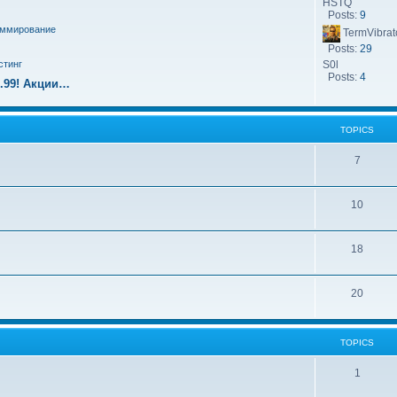
HSTQ
Posts:
9
аммирование
TermVibrat
Posts:
29
стинг
S0l
Posts:
4
9.99! Акции…
TOPICS
7
10
18
20
TOPICS
1