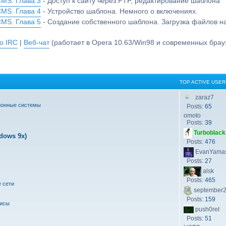
CMS. Глава 3
- Доступ к сайту через FTP, редактирование шаблона
CMS. Глава 4
- Устройство шаблона. Немного о включениях.
CMS. Глава 5
- Создание собственного шаблона. Загрузка файлов 
о IRC
|
Веб-чат
(работает в Opera 10.63/Win98 и современных брауз
TOP ACTIVE USER
zaraz7
ионные системы
Posts:
65
omoto
Posts:
39
Turboblack
dows 9x)
Posts:
476
EvanYamas
Posts:
27
alsk
Posts:
465
 сети
september
Posts:
159
висы
push0ret
Posts:
51