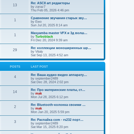
Re: ASCII art редакторы
13
by
zaraz7
Thu Feb 05, 2026 4:46 pm
Сравнение звучания старых зву…
1
by
Ewo
Sun Jul 20, 2025 8:14 am
Masyamba master VFX и 3д волш…
1
by
Turboblack
Fri Dec 20, 2024 9:39 am
Re: коллекции моноширинных шр…
29
by
Vitaly
Sat Sep 13, 2025 4:52 am
POSTS
LAST POST
Re: Ваша аудио-видео аппарату…
4
by
september2489
Sat Dec 28, 2024 2:02 pm
Re: Про материнские платы, ст…
14
by
mak
Mon Jul 28, 2025 6:12 pm
Re: Bluetooth-колонка своими …
2
by
mak
Mon Jan 20, 2025 5:59 pm
Re: Распайка com - rs232 порт…
3
by
september2489
Sat Mar 15, 2025 8:20 pm