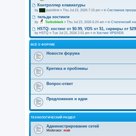
Контроллер клавиатуры
by
push0ret
» Thu Jul 23, 2026 7:15 pm » in
Системное прогр
тильда хостинги
by
Turboblack
» Thu Jul 23, 2026 6:24 am » in
Статический хо
HSTQ: хостинг от $0.99, VDS от $1, cерверы от $2
by
HSTQ
» Tue Jul 21, 2026 2:01 pm » in
Хостинг VPS/VDS
ВСЁ О ФОРУМЕ
Новости форума
Критика и проблемы
Вопрос-ответ
Предложения и идеи
ТЕХНОЛОГИЧЕСКИЙ РАЗДЕЛ
Администрирование сетей
Moderator:
mak