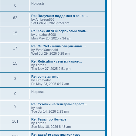
No posts
0
Re: Получаем поддомен в зоне …
62
by
Ambreon866
Sat Feb 28, 2026 9:59 am
Re: Какими VPN сервисами поль…
15
by
zhuzhun3000
Mon May 26, 2025 7:34 am
Re: OurNet - наша оверлейная …
17
by
EvanYamasaki
Wed Jul 29, 2026 6:28 pm
Re: Reticulim - сеть из камне…
15
by
zaraz7
Thu Nov 27, 2025 2:51 pm
Re: comstar, mtu
2
by
Excavator
Fri May 23, 2025 6:17 am
No posts
0
Re: Ссылки на телеграм перест…
9
by
alsk
Tue Jul 14, 2026 2:23 pm
Re: Тема про Нет-арт
161
by
zaraz7
Sun May 10, 2026 8:43 am
Re: давайте замутим конкурс