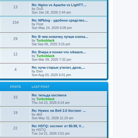
Re: Nginx vs Apache vs LigHTT…
13
by
OuS
Sun Jan 18, 2026 2:44 am
Re: NPblog - удобное средство…
154
by
Ftod
Sun May 24, 2026 6:09 pm
Re: В чем новичку лучше клепа…
29
by
Turboblack
Sat Sep 06, 2025 3:15 pm
Re: Вчера я понял что обязате…
12
by
Turboblack
Sun Mar 09, 2025 7:32 pm
Re: куча старых утилит, дров,…
4
by
Ewo
Sun Aug 03, 2025 6:01 pm
POSTS
LAST POST
Re: тильда хостинги
33
by
Turboblack
Thu Jul 23, 2026 6:24 am
Re: Нужен ли Веб 2.0 Хостинг …
19
by
alsk
Sun May 31, 2026 11:19 am
Re: HSTQ: хостинг от $0.99, V…
22
by
HSTQ
Tue Jul 21, 2026 2:01 pm