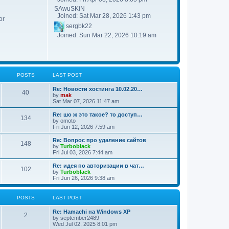
SAwuSKiN
Joined: Sat Mar 28, 2026 1:43 pm
or
sergbk22
Joined: Sun Mar 22, 2026 10:19 am
POSTS
LAST POST
Re: Новости хостинга 10.02.20…
40
by
mak
Sat Mar 07, 2026 11:47 am
Re: шо ж это такое? то доступ…
134
by
omoto
Fri Jun 12, 2026 7:59 am
Re: Вопрос про удаление сайтов
148
by
Turboblack
Fri Jul 03, 2026 7:44 am
Re: идея по авторизации в чат…
102
by
Turboblack
Fri Jun 26, 2026 9:38 am
POSTS
LAST POST
Re: Hamachi на Windows XP
2
by
september2489
Wed Jul 02, 2025 8:01 pm