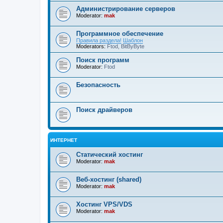
Администрирование серверов
Moderator:
mak
Программное обеспечение
Правила раздела!
Шаблон
Moderators:
Ftod
,
BitByByte
Поиск программ
Moderator:
Ftod
Безопасность
Поиск драйверов
ИНТЕРНЕТ
Статический хостинг
Moderator:
mak
Веб-хостинг (shared)
Moderator:
mak
Хостинг VPS/VDS
Moderator:
mak