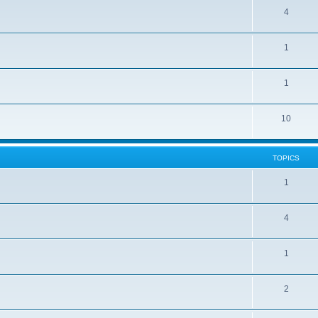
4
1
1
10
TOPICS
1
4
1
2