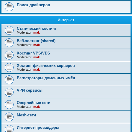
Поиск драйверов
Интернет
Статический хостинг
Moderator:
mak
Веб-хостинг (shared)
Moderator:
mak
Хостинг VPS/VDS
Moderator:
mak
Хостинг физических серверов
Moderator:
mak
Регистраторы доменных имён
VPN сервисы
Оверлейные сети
Moderator:
mak
Mesh-сети
Интернет-провайдеры