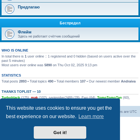
Предлагаю
Беспредел
Флейм
Здесь не работает счётчик сообщений
WHO IS ONLINE
In total there is
1
user online :: 1 registered and 0 hidden (based on users active over the
past 5 minutes)
Most users ever online was
5890
on Thu Oct 02, 2025 9:13 pm
STATISTICS
Total posts
2893
• Total topics
490
• Total members
107
• Our newest member
Andraiva
THANKS TOPLIST — 10
Turboblack
(175),
mak
(102),
september2489
(78),
Ewo
(64),
TomoTomoTan
(60),
dsalin
(58),
push0ret
(44),
alsk
(42),
Excavator
(34),
zaraz7
(28)
This website uses cookies to ensure you get the
Board index
Contact us
All times are
UTC
best experience on our website.
Learn more
Powered by
phpBB
® Forum Software © phpBB Limited
© 2026
Форум Народ
· All rights reserved
Got it!