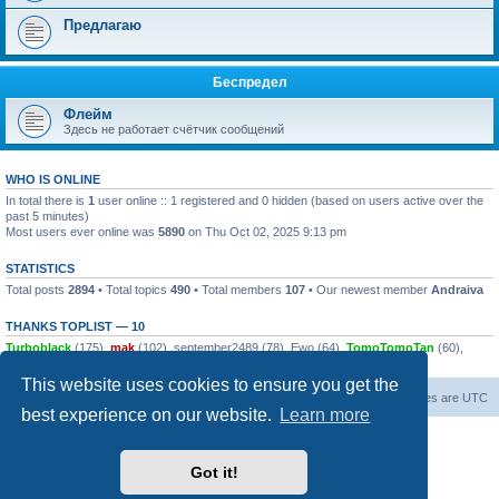
Предлагаю
Беспредел
Флейм
Здесь не работает счётчик сообщений
WHO IS ONLINE
In total there is
1
user online :: 1 registered and 0 hidden (based on users active over the
past 5 minutes)
Most users ever online was
5890
on Thu Oct 02, 2025 9:13 pm
STATISTICS
Total posts
2894
• Total topics
490
• Total members
107
• Our newest member
Andraiva
THANKS TOPLIST — 10
Turboblack
(175),
mak
(102),
september2489
(78),
Ewo
(64),
TomoTomoTan
(60),
dsalin
(58),
push0ret
(44),
alsk
(42),
Excavator
(34),
zaraz7
(29)
This website uses cookies to ensure you get the
Board index
Contact us
All times are
UTC
best experience on our website.
Learn more
Powered by
phpBB
® Forum Software © phpBB Limited
© 2026
Форум Народ
· All rights reserved
Got it!