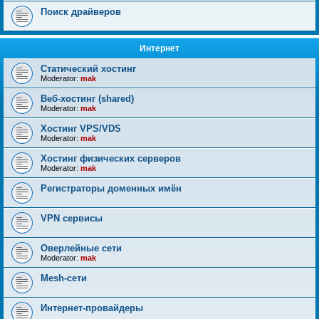
Поиск драйверов
Интернет
Статический хостинг
Moderator:
mak
Веб-хостинг (shared)
Moderator:
mak
Хостинг VPS/VDS
Moderator:
mak
Хостинг физических серверов
Moderator:
mak
Регистраторы доменных имён
VPN сервисы
Оверлейные сети
Moderator:
mak
Mesh-сети
Интернет-провайдеры