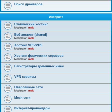
Поиск драйверов
Интернет
Статический хостинг
Moderator:
mak
Веб-хостинг (shared)
Moderator:
mak
Хостинг VPS/VDS
Moderator:
mak
Хостинг физических серверов
Moderator:
mak
Регистраторы доменных имён
VPN сервисы
Оверлейные сети
Moderator:
mak
Mesh-сети
Интернет-провайдеры