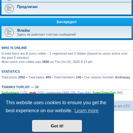
Предлагаю
Беспредел
Флейм
Здесь не работает счётчик сообщений
WHO IS ONLINE
In total there are
2
users online :: 2 registered and 0 hidden (based on users active over
the past 5 minutes)
Most users ever online was
5890
on Thu Oct 02, 2025 9:13 pm
STATISTICS
Total posts
2892
• Total topics
489
• Total members
106
• Our newest member
Andraopy
THANKS TOPLIST — 10
Turboblack
(175),
mak
(102),
september2489
(78),
Ewo
(64),
TomoTomoTan
(60),
dsalin
(58),
push0ret
(44),
alsk
(42),
Excavator
(34),
zaraz7
(28)
This website uses cookies to ensure you get the
Board index
Contact us
All times are
UTC
best experience on our website.
Learn more
Powered by
phpBB
® Forum Software © phpBB Limited
© 2026
Форум Народ
· All rights reserved
Got it!