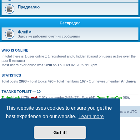
Предлагаю
Беспредел
Флейм
Здесь не работает счётчик сообщений
WHO IS ONLINE
In total there is
1
user online :: 1 registered and 0 hidden (based on users active over the
past 5 minutes)
Most users ever online was
5890
on Thu Oct 02, 2025 9:13 pm
STATISTICS
Total posts
2893
• Total topics
490
• Total members
107
• Our newest member
Andraiva
THANKS TOPLIST — 10
Turboblack
(175),
mak
(102),
september2489
(78),
Ewo
(64),
TomoTomoTan
(60),
dsalin
(58),
push0ret
(44),
alsk
(42),
Excavator
(34),
zaraz7
(29)
This website uses cookies to ensure you get the
Board index
Contact us
All times are
UTC
best experience on our website.
Learn more
Powered by
phpBB
® Forum Software © phpBB Limited
© 2026
Форум Народ
· All rights reserved
Got it!