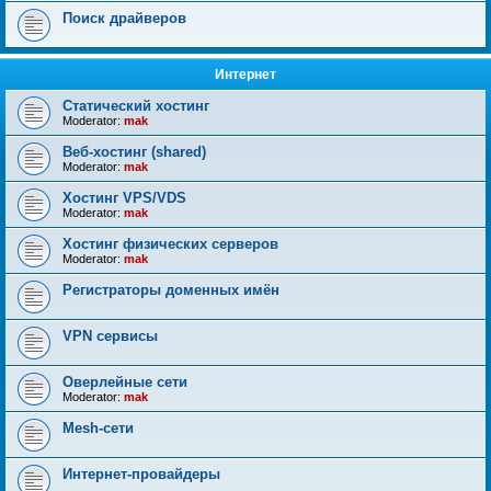
Поиск драйверов
Интернет
Статический хостинг
Moderator:
mak
Веб-хостинг (shared)
Moderator:
mak
Хостинг VPS/VDS
Moderator:
mak
Хостинг физических серверов
Moderator:
mak
Регистраторы доменных имён
VPN сервисы
Оверлейные сети
Moderator:
mak
Mesh-сети
Интернет-провайдеры