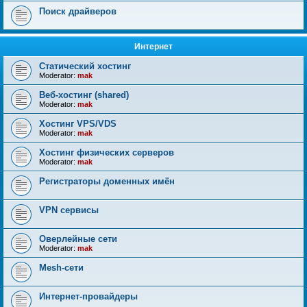
Поиск драйверов
Интернет
Статический хостинг
Moderator:
mak
Веб-хостинг (shared)
Moderator:
mak
Хостинг VPS/VDS
Moderator:
mak
Хостинг физических серверов
Moderator:
mak
Регистраторы доменных имён
VPN сервисы
Оверлейные сети
Moderator:
mak
Mesh-сети
Интернет-провайдеры