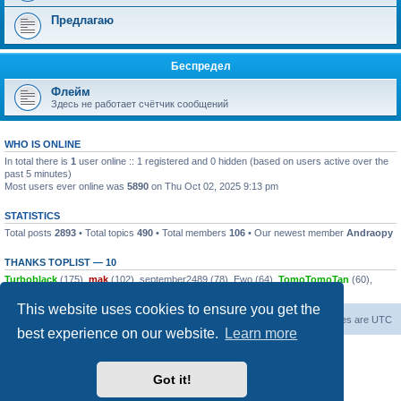
Предлагаю
Беспредел
Флейм
Здесь не работает счётчик сообщений
WHO IS ONLINE
In total there is
1
user online :: 1 registered and 0 hidden (based on users active over the
past 5 minutes)
Most users ever online was
5890
on Thu Oct 02, 2025 9:13 pm
STATISTICS
Total posts
2893
• Total topics
490
• Total members
106
• Our newest member
Andraopy
THANKS TOPLIST — 10
Turboblack
(175),
mak
(102),
september2489
(78),
Ewo
(64),
TomoTomoTan
(60),
dsalin
(58),
push0ret
(44),
alsk
(42),
Excavator
(34),
zaraz7
(28)
This website uses cookies to ensure you get the
Board index
Contact us
All times are
UTC
best experience on our website.
Learn more
Powered by
phpBB
® Forum Software © phpBB Limited
© 2026
Форум Народ
· All rights reserved
Got it!