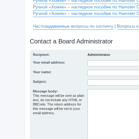
Ручной «Хомяк» – наглядное пособие по Hamster 
Ручной «Хомяк» – наглядное пособие по Hamster 
Ручной «Хомяк» – наглядное пособие по Hamster 
Частозадаваемые вопросы по хостингу
|
Вопросы п
Contact a Board Administrator
Recipient:
Administrator
Your email address:
Your name:
Subject:
Message body:
This message will be sent as plain
text, do not include any HTML or
BBCode. The return address for
this message will be set to your
email address.