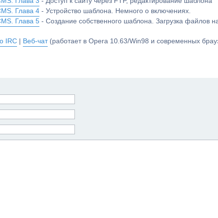
CMS. Глава 3
- Доступ к сайту через FTP, редактирование шаблона
CMS. Глава 4
- Устройство шаблона. Немного о включениях.
CMS. Глава 5
- Создание собственного шаблона. Загрузка файлов 
о IRC
|
Веб-чат
(работает в Opera 10.63/Win98 и современных брауз