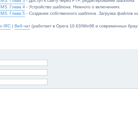
CMS. Глава 3
- Доступ к сайту через FTP, редактирование шаблона
CMS. Глава 4
- Устройство шаблона. Немного о включениях.
CMS. Глава 5
- Создание собственного шаблона. Загрузка файлов 
о IRC
|
Веб-чат
(работает в Opera 10.63/Win98 и современных брауз