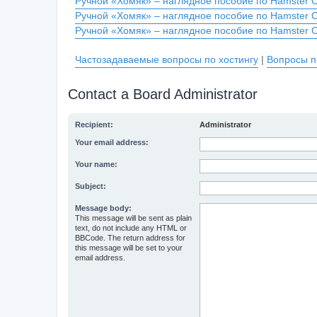
Ручной «Хомяк» – наглядное пособие по Hamster 
Ручной «Хомяк» – наглядное пособие по Hamster 
Ручной «Хомяк» – наглядное пособие по Hamster 
Частозадаваемые вопросы по хостингу
|
Вопросы п
Contact a Board Administrator
Recipient:
Administrator
Your email address:
Your name:
Subject:
Message body:
This message will be sent as plain
text, do not include any HTML or
BBCode. The return address for
this message will be set to your
email address.