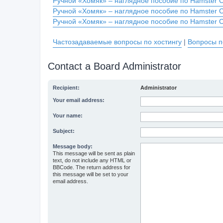
Ручной «Хомяк» – наглядное пособие по Hamster 
Ручной «Хомяк» – наглядное пособие по Hamster 
Ручной «Хомяк» – наглядное пособие по Hamster 
Частозадаваемые вопросы по хостингу
|
Вопросы п
Contact a Board Administrator
Recipient:
Administrator
Your email address:
Your name:
Subject:
Message body:
This message will be sent as plain
text, do not include any HTML or
BBCode. The return address for
this message will be set to your
email address.