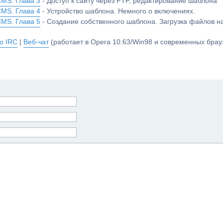
CMS. Глава 3
- Доступ к сайту через FTP, редактирование шаблона
CMS. Глава 4
- Устройство шаблона. Немного о включениях.
CMS. Глава 5
- Создание собственного шаблона. Загрузка файлов 
о IRC
|
Веб-чат
(работает в Opera 10.63/Win98 и современных брауз