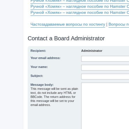
Ручной «Хомяк» – наглядное пособие по Hamster 
Ручной «Хомяк» – наглядное пособие по Hamster 
Ручной «Хомяк» – наглядное пособие по Hamster 
Частозадаваемые вопросы по хостингу
|
Вопросы п
Contact a Board Administrator
Recipient:
Administrator
Your email address:
Your name:
Subject:
Message body:
This message will be sent as plain
text, do not include any HTML or
BBCode. The return address for
this message will be set to your
email address.