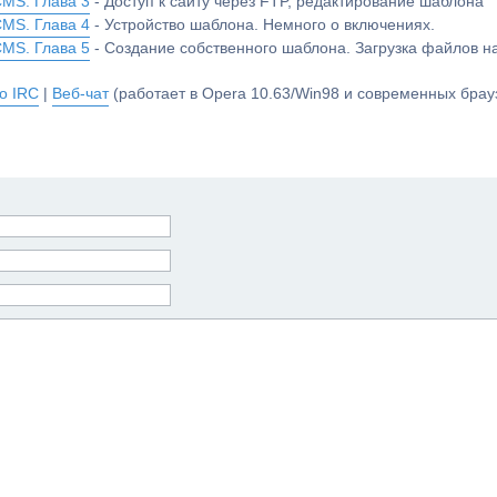
CMS. Глава 3
- Доступ к сайту через FTP, редактирование шаблона
CMS. Глава 4
- Устройство шаблона. Немного о включениях.
CMS. Глава 5
- Создание собственного шаблона. Загрузка файлов 
о IRC
|
Веб-чат
(работает в Opera 10.63/Win98 и современных брауз