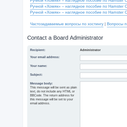
Ручной «Хомяк» – наглядное пособие по Hamster 
Ручной «Хомяк» – наглядное пособие по Hamster 
Ручной «Хомяк» – наглядное пособие по Hamster 
Частозадаваемые вопросы по хостингу
|
Вопросы п
Contact a Board Administrator
Recipient:
Administrator
Your email address:
Your name:
Subject:
Message body:
This message will be sent as plain
text, do not include any HTML or
BBCode. The return address for
this message will be set to your
email address.