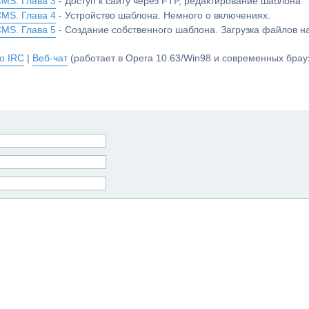
CMS. Глава 3
- Доступ к сайту через FTP, редактирование шаблона
CMS. Глава 4
- Устройство шаблона. Немного о включениях.
CMS. Глава 5
- Создание собственного шаблона. Загрузка файлов 
о IRC
|
Веб-чат
(работает в Opera 10.63/Win98 и современных брауз