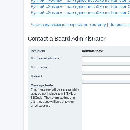
Ручной «Хомяк» – наглядное пособие по Hamster 
Ручной «Хомяк» – наглядное пособие по Hamster 
Ручной «Хомяк» – наглядное пособие по Hamster 
Частозадаваемые вопросы по хостингу
|
Вопросы п
Contact a Board Administrator
Recipient:
Administrator
Your email address:
Your name:
Subject:
Message body:
This message will be sent as plain
text, do not include any HTML or
BBCode. The return address for
this message will be set to your
email address.