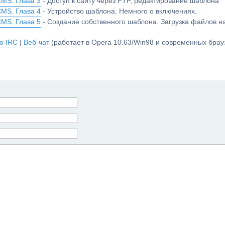
CMS. Глава 3
- Доступ к сайту через FTP, редактирование шаблона
CMS. Глава 4
- Устройство шаблона. Немного о включениях.
CMS. Глава 5
- Создание собственного шаблона. Загрузка файлов 
о IRC
|
Веб-чат
(работает в Opera 10.63/Win98 и современных брауз