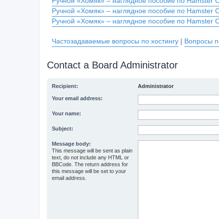
Ручной «Хомяк» – наглядное пособие по Hamster 
Ручной «Хомяк» – наглядное пособие по Hamster 
Ручной «Хомяк» – наглядное пособие по Hamster 
Частозадаваемые вопросы по хостингу
|
Вопросы п
Contact a Board Administrator
Recipient:
Administrator
Your email address:
Your name:
Subject:
Message body:
This message will be sent as plain
text, do not include any HTML or
BBCode. The return address for
this message will be set to your
email address.