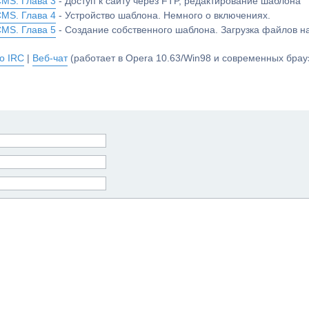
CMS. Глава 3
- Доступ к сайту через FTP, редактирование шаблона
CMS. Глава 4
- Устройство шаблона. Немного о включениях.
CMS. Глава 5
- Создание собственного шаблона. Загрузка файлов 
о IRC
|
Веб-чат
(работает в Opera 10.63/Win98 и современных брауз