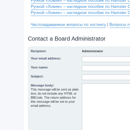
Ручной «Хомяк» – наглядное пособие по Hamster 
Ручной «Хомяк» – наглядное пособие по Hamster 
Ручной «Хомяк» – наглядное пособие по Hamster 
Частозадаваемые вопросы по хостингу
|
Вопросы п
Contact a Board Administrator
Recipient:
Administrator
Your email address:
Your name:
Subject:
Message body:
This message will be sent as plain
text, do not include any HTML or
BBCode. The return address for
this message will be set to your
email address.