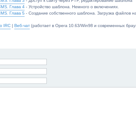
CMS. Глава 3
- Доступ к сайту через FTP, редактирование шаблона
CMS. Глава 4
- Устройство шаблона. Немного о включениях.
CMS. Глава 5
- Создание собственного шаблона. Загрузка файлов 
о IRC
|
Веб-чат
(работает в Opera 10.63/Win98 и современных брауз