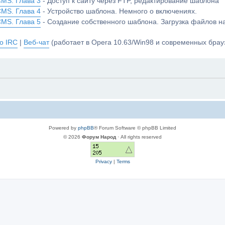
CMS. Глава 3
- Доступ к сайту через FTP, редактирование шаблона
CMS. Глава 4
- Устройство шаблона. Немного о включениях.
CMS. Глава 5
- Создание собственного шаблона. Загрузка файлов 
о IRC
|
Веб-чат
(работает в Opera 10.63/Win98 и современных брауз
Powered by
phpBB
® Forum Software © phpBB Limited
© 2026
Форум Народ
· All rights reserved
Privacy
|
Terms