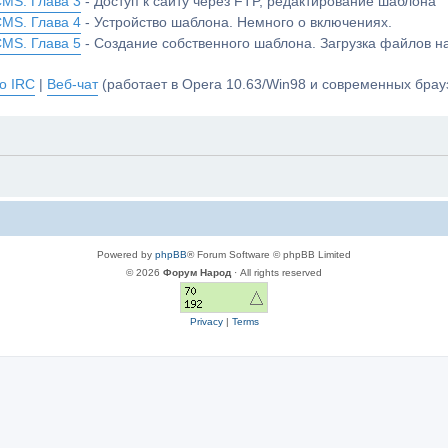
CMS. Глава 3
- Доступ к сайту через FTP, редактирование шаблона
CMS. Глава 4
- Устройство шаблона. Немного о включениях.
CMS. Глава 5
- Создание собственного шаблона. Загрузка файлов 
о IRC
|
Веб-чат
(работает в Opera 10.63/Win98 и современных брауз
Powered by
phpBB
® Forum Software © phpBB Limited
© 2026
Форум Народ
· All rights reserved
Privacy
|
Terms