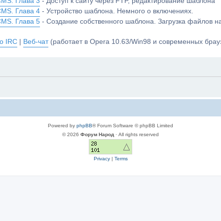
CMS. Глава 3
- Доступ к сайту через FTP, редактирование шаблона
CMS. Глава 4
- Устройство шаблона. Немного о включениях.
CMS. Глава 5
- Создание собственного шаблона. Загрузка файлов 
о IRC
|
Веб-чат
(работает в Opera 10.63/Win98 и современных брауз
Powered by
phpBB
® Forum Software © phpBB Limited
© 2026
Форум Народ
· All rights reserved
Privacy
|
Terms