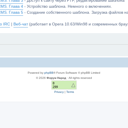
CMS. Глава 3
- Доступ к сайту через FTP, редактирование шаблона
CMS. Глава 4
- Устройство шаблона. Немного о включениях.
CMS. Глава 5
- Создание собственного шаблона. Загрузка файлов 
о IRC
|
Веб-чат
(работает в Opera 10.63/Win98 и современных брауз
Powered by
phpBB
® Forum Software © phpBB Limited
© 2026
Форум Народ
· All rights reserved
Privacy
|
Terms