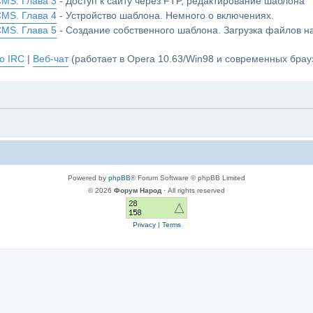
CMS. Глава 3
- Доступ к сайту через FTP, редактирование шаблона
CMS. Глава 4
- Устройство шаблона. Немного о включениях.
CMS. Глава 5
- Создание собственного шаблона. Загрузка файлов 
о IRC
|
Веб-чат
(работает в Opera 10.63/Win98 и современных брауз
Powered by
phpBB
® Forum Software © phpBB Limited
© 2026
Форум Народ
· All rights reserved
Privacy
|
Terms