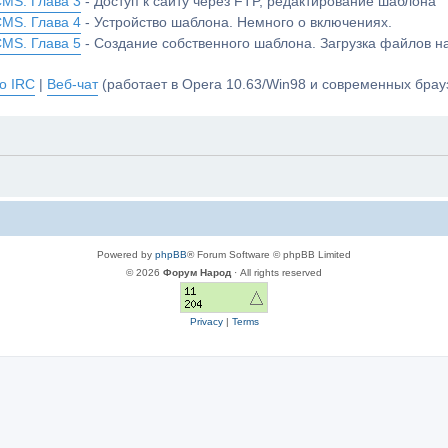
CMS. Глава 3
- Доступ к сайту через FTP, редактирование шаблона
CMS. Глава 4
- Устройство шаблона. Немного о включениях.
CMS. Глава 5
- Создание собственного шаблона. Загрузка файлов 
о IRC
|
Веб-чат
(работает в Opera 10.63/Win98 и современных брауз
Powered by
phpBB
® Forum Software © phpBB Limited
© 2026
Форум Народ
· All rights reserved
Privacy
|
Terms