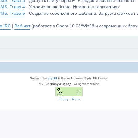
CMS. Глава 3
- Доступ к сайту через FTP, редактирование шаблона
CMS. Глава 4
- Устройство шаблона. Немного о включениях.
CMS. Глава 5
- Создание собственного шаблона. Загрузка файлов 
о IRC
|
Веб-чат
(работает в Opera 10.63/Win98 и современных брауз
Powered by
phpBB
® Forum Software © phpBB Limited
© 2026
Форум Народ
· All rights reserved
Privacy
|
Terms