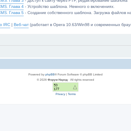
CMS. Глава 3
- Доступ к сайту через FTP, редактирование шаблона
CMS. Глава 4
- Устройство шаблона. Немного о включениях.
CMS. Глава 5
- Создание собственного шаблона. Загрузка файлов 
о IRC
|
Веб-чат
(работает в Opera 10.63/Win98 и современных брауз
Powered by
phpBB
® Forum Software © phpBB Limited
© 2026
Форум Народ
· All rights reserved
Privacy
|
Terms