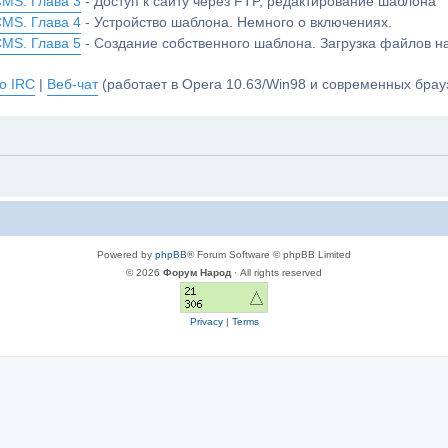
CMS. Глава 3
- Доступ к сайту через FTP, редактирование шаблона
CMS. Глава 4
- Устройство шаблона. Немного о включениях.
CMS. Глава 5
- Создание собственного шаблона. Загрузка файлов 
о IRC
|
Веб-чат
(работает в Opera 10.63/Win98 и современных брауз
Powered by
phpBB
® Forum Software © phpBB Limited
© 2026
Форум Народ
· All rights reserved
Privacy
|
Terms