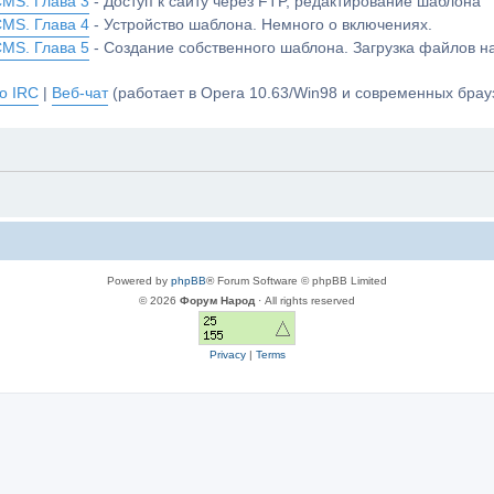
CMS. Глава 3
- Доступ к сайту через FTP, редактирование шаблона
CMS. Глава 4
- Устройство шаблона. Немного о включениях.
CMS. Глава 5
- Создание собственного шаблона. Загрузка файлов 
о IRC
|
Веб-чат
(работает в Opera 10.63/Win98 и современных брауз
Powered by
phpBB
® Forum Software © phpBB Limited
© 2026
Форум Народ
· All rights reserved
Privacy
|
Terms